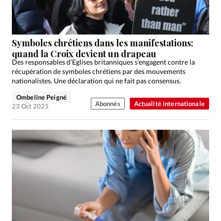
Édition: Française
Devise:
CHF
RUBRIQUES
Symboles chrétiens dans les manifestations:
Tous les articles
Actualité chrétienne
quand la Croix devient un drapeau
Des responsables d’Eglises britanniques s’engagent contre la
Actualité internationale
Chronique
Culture
récupération de symboles chrétiens par des mouvements
Dossier
Eglises
Foi
Génération réveil
Monde
nationalistes. Une déclaration qui ne fait pas consensus.
Opinions
Publireportage
Relations Aujourd'hui
Ombeline Peigné
Abonnés
Actualité internationale
23 Oct 2025
Société
Tour du monde des Eglises
Trait d'Ixène
Vécu
Vie Intérieure