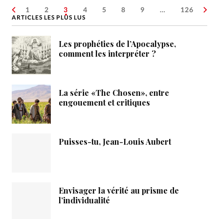
1
2
3
4
5
8
9
…
126
ARTICLES LES PLUS LUS
Les prophéties de l’Apocalypse,
comment les interpréter ?
La série «The Chosen», entre
engouement et critiques
Puisses-tu, Jean-Louis Aubert
Envisager la vérité au prisme de
l’individualité