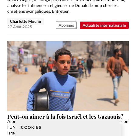
analyse les influences religieuses de Donald Trump chez les
chrétiens évangéliques. Entretien.
Charlotte Moulin
Abonnés
Actualité internationale
27 Août 2025
Peut-on aimer à la fois Israël et les Gazaouis?
Alors que Gaza compte 54'000 morts, dont 15'000 enfants (selon
l’UNICEF), une question divise les chrétiens: peut-on aimer
COOKIES
Israël sans nier la souffrance des Gazaouis?