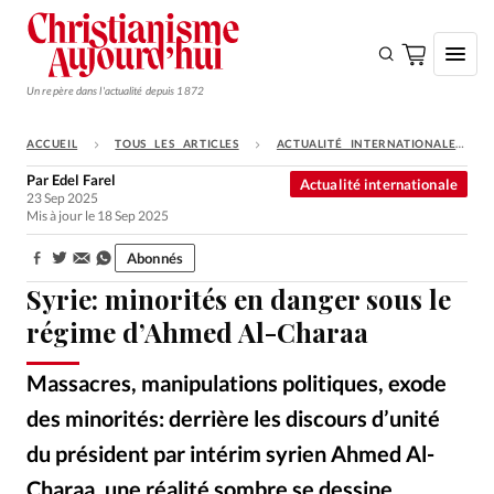
Un repère dans l'actualité depuis 1872
ACCUEIL
TOUS LES ARTICLES
ACTUALITÉ INTERNATIONALE
S'ABONNER
Par
Edel Farel
Actualité internationale
23 Sep 2025
Monde
Mis à jour le 18 Sep 2025
Eglises
Abonnés
Partager:
Opinions
Syrie: minorités en danger sous le
Tous les articles
régime d’Ahmed Al-Charaa
Faire un don
Massacres, manipulations politiques, exode
Emploi
des minorités: derrière les discours d’unité
du président par intérim syrien Ahmed Al-
Se connecter
Charaa, une réalité sombre se dessine.
Ahmed Akacha – Pexels / Célébrations lors de la chute du régime de Bachar Al-Assad, à Homs, en Syrie, décembre 2024.
©