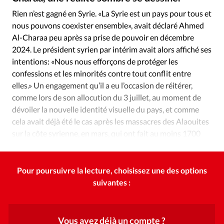
Édition: Internationale
Rien n’est gagné en Syrie. «La Syrie est un pays pour tous et
Devise:
CHF
nous pouvons coexister ensemble», avait déclaré Ahmed
Al-Charaa peu après sa prise de pouvoir en décembre
RUBRIQUES
Tous les articles
Actualité chrétienne
2024. Le président syrien par intérim avait alors affiché ses
intentions: «Nous nous efforçons de protéger les
Actualité internationale
Chronique
Culture
confessions et les minorités contre tout conflit entre
Dossier
Eglises
Foi
Génération réveil
Monde
elles.» Un engagement qu’il a eu l’occasion de réitérer,
Opinions
Publireportage
Relations Aujourd'hui
comme lors de son allocution du 3 juillet, au moment de
Société
Tour du monde des Eglises
Trait d'Ixène
dévoiler la nouvelle identité visuelle du pays, et comme
cela avait déjà été le cas après les massacres des Alaouites
Vécu
Vie Intérieure
sur la côte syrienne, en mars, qui ont fait au moins 1700
morts.
Pour poursuivre la lecture, choisissez une des options
suivantes :
Vous avez déjà un compte ?