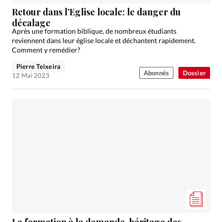
Édition: Internationale
Retour dans l’Eglise locale: le danger du
Devise:
CHF
décalage
Après une formation biblique, de nombreux étudiants
RUBRIQUES
reviennent dans leur église locale et déchantent rapidement.
Tous les articles
Actualité chrétienne
Comment y remédier?
Actualité internationale
Chronique
Culture
Pierre Teixeira
Abonnés
Dossier
12 Mai 2023
Dossier
Eglises
Foi
Génération réveil
Monde
Opinions
Publireportage
Relations Aujourd'hui
Société
Tour du monde des Eglises
Trait d'Ixène
Vécu
Vie Intérieure
La formation à la demande, héritage des