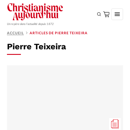
Un repère dans l'actualité depuis 1872
ACCUEIL
ARTICLES DE PIERRE TEIXEIRA
S'ABONNER
Pierre Teixeira
Monde
Eglises
Opinions
Tous les articles
Faire un don
Emploi
Se connecter