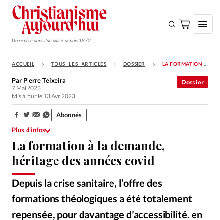
Un repère dans l'actualité depuis 1872
ACCUEIL
TOUS LES ARTICLES
DOSSIER
LA FORMATION À LA DEMANDE, HÉRITAGE DES ANNÉES COVID
S'ABONNER
Par
Pierre Teixeira
Dossier
7 Mai 2023
Monde
Mis à jour le 13 Avr 2023
Eglises
Abonnés
Partager:
Opinions
Plus d’infos
La formation à la demande,
Tous les articles
héritage des années covid
Faire un don
Emploi
Depuis la crise sanitaire, l’offre des
formations théologiques a été totalement
Se connecter
repensée, pour davantage d’accessibilité. en