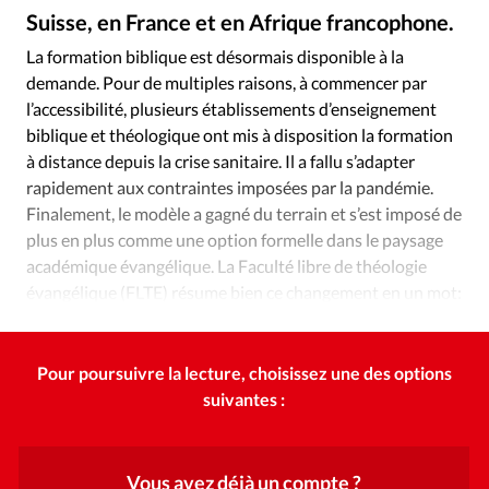
Édition: Internationale
Suisse, en France et en Afrique francophone.
Istockphoto
©
Devise:
CHF
La formation biblique est désormais disponible à la
demande. Pour de multiples raisons, à commencer par
RUBRIQUES
Tous les articles
Actualité chrétienne
l’accessibilité, plusieurs établissements d’enseignement
biblique et théologique ont mis à disposition la formation
Actualité internationale
Chronique
Culture
à distance depuis la crise sanitaire. Il a fallu s’adapter
Dossier
Eglises
Foi
Génération réveil
Monde
rapidement aux contraintes imposées par la pandémie.
Opinions
Publireportage
Relations Aujourd'hui
Finalement, le modèle a gagné du terrain et s’est imposé de
Société
Tour du monde des Eglises
Trait d'Ixène
plus en plus comme une option formelle dans le paysage
académique évangélique. La Faculté libre de théologie
Vécu
Vie Intérieure
évangélique (FLTE) résume bien ce changement en un mot:
«adaptabilité».
Pour poursuivre la lecture, choisissez une des options
suivantes :
Vous avez déjà un compte ?