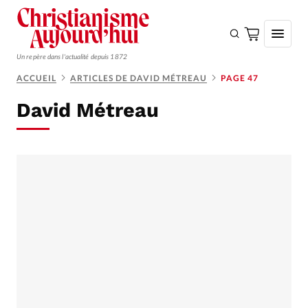
Un repère dans l'actualité depuis 1872
ACCUEIL
ARTICLES DE DAVID MÉTREAU
PAGE 47
S'ABONNER
David Métreau
Monde
Eglises
Opinions
Tous les articles
Faire un don
Emploi
Se connecter