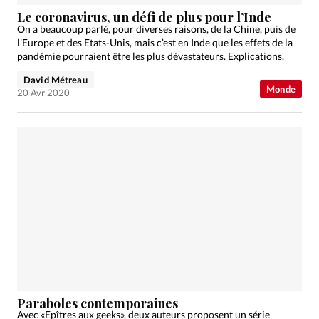
Édition: Internationale
Le coronavirus, un défi de plus pour l’Inde
Devise:
CHF
On a beaucoup parlé, pour diverses raisons, de la Chine, puis de
l’Europe et des Etats-Unis, mais c’est en Inde que les effets de la
RUBRIQUES
pandémie pourraient être les plus dévastateurs. Explications.
Tous les articles
Actualité chrétienne
David Métreau
Monde
Actualité internationale
Chronique
Culture
20 Avr 2020
Dossier
Eglises
Foi
Génération réveil
Monde
Opinions
Publireportage
Relations Aujourd'hui
Société
Tour du monde des Eglises
Trait d'Ixène
Vécu
Vie Intérieure
Paraboles contemporaines
Avec «Epîtres aux geeks», deux auteurs proposent un série