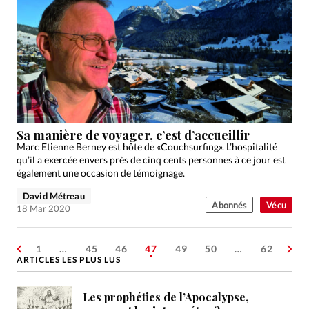
Sa manière de voyager, c’est d’accueillir
Marc Etienne Berney est hôte de «Couchsurfing». L’hospitalité
qu’il a exercée envers près de cinq cents personnes à ce jour est
également une occasion de témoignage.
David Métreau
Abonnés
Vécu
18 Mar 2020
1
…
45
46
47
49
50
…
62
ARTICLES LES PLUS LUS
Les prophéties de l’Apocalypse,