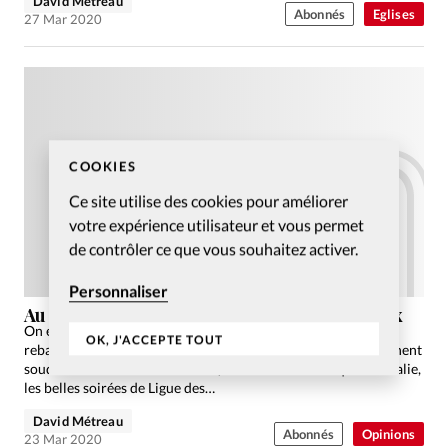
David Métreau
Abonnés
Eglises
27 Mar 2020
COOKIES
Ce site utilise des cookies pour améliorer
votre expérience utilisateur et vous permet
de contrôler ce que vous souhaitez activer.
Personnaliser
Au bout de la souffrance, un cadeau sans prix
On est peu de choses. Un virus et toutes les cartes sont
OK, J'ACCEPTE TOUT
rebattues. Toutes les préoccupations des mois passés deviennent
soudainement vaines. Annulées, les vacances de Pâques en Italie,
les belles soirées de Ligue des…
David Métreau
Abonnés
Opinions
23 Mar 2020