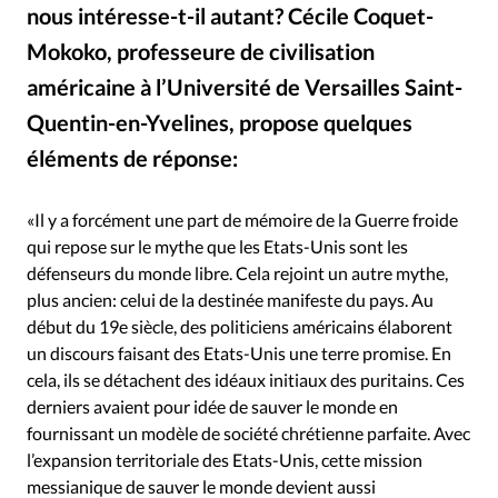
Édition: Internationale
nous intéresse-t-il autant? Cécile Coquet-
Devise:
CHF
Mokoko, professeure de civilisation
américaine à l’Université de Versailles Saint-
RUBRIQUES
Tous les articles
Actualité chrétienne
Quentin-en-Yvelines, propose quelques
Actualité internationale
Chronique
Culture
éléments de réponse:
Wikipedia
©
Dossier
Eglises
Foi
Génération réveil
Monde
Opinions
Publireportage
Relations Aujourd'hui
«Il y a forcément une part de mémoire de la Guerre froide
Société
Tour du monde des Eglises
Trait d'Ixène
qui repose sur le mythe que les Etats-Unis sont les
défenseurs du monde libre. Cela rejoint un autre mythe,
Vécu
Vie Intérieure
plus ancien: celui de la destinée manifeste du pays. Au
début du 19e siècle, des politiciens américains élaborent
un discours faisant des Etats-Unis une terre promise. En
cela, ils se détachent des idéaux initiaux des puritains. Ces
derniers avaient pour idée de sauver le monde en
fournissant un modèle de société chrétienne parfaite. Avec
l’expansion territoriale des Etats-Unis, cette mission
messianique de sauver le monde devient aussi