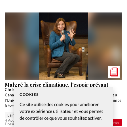
Malgré la crise climatique, l’espoir prévaut
Chrétienne évangélique engagée et femme de pasteur, la
COOKIES
Canadienne Katharine Hayhoe est professeure de climatologie à
l’Université du Texas. Elle consacre une grande partie de son temps
Ce site utilise des cookies pour améliorer
à éveiller les consciences sur le réchauffement climatique.
votre expérience utilisateur et vous permet
La rédaction de Christianisme Aujourd'hui
de contrôler ce que vous souhaitez activer.
4 Août 2026
Monde
Dossier: Crise climatique, crise spirituelle ?