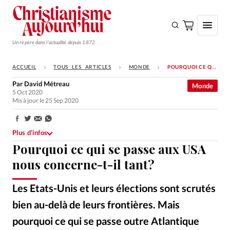
Un repère dans l'actualité depuis 1872
ACCUEIL
TOUS LES ARTICLES
MONDE
POURQUOI CE QUI SE PASSE AUX USA NOUS CONCERNE-T-IL TANT?
S'ABONNER
Par
David Métreau
Monde
5 Oct 2020
Monde
Mis à jour le 25 Sep 2020
Eglises
Partager:
Opinions
Plus d’infos
Pourquoi ce qui se passe aux USA
Tous les articles
nous concerne-t-il tant?
Faire un don
Les Etats-Unis et leurs élections sont scrutés
Emploi
bien au-delà de leurs frontières. Mais
Se connecter
pourquoi ce qui se passe outre Atlantique