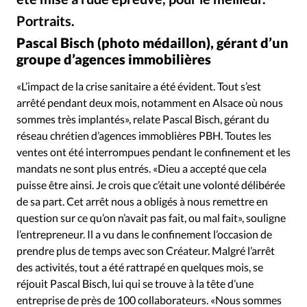
Édition: Internationale
Portraits.
Istockphoto - DR
©
Devise:
CHF
Pascal Bisch (photo médaillon), gérant d’un
RUBRIQUES
groupe d’agences immobilières
Tous les articles
Actualité chrétienne
«L’impact de la crise sanitaire a été évident. Tout s’est
Actualité internationale
Chronique
Culture
arrêté pendant deux mois, notamment en Alsace où nous
Dossier
Eglises
Foi
Génération réveil
Monde
sommes très implantés», relate Pascal Bisch, gérant du
Opinions
Publireportage
Relations Aujourd'hui
réseau chrétien d’agences immoblières PBH. Toutes les
Société
Tour du monde des Eglises
Trait d'Ixène
ventes ont été interrompues pendant le confinement et les
mandats ne sont plus entrés. «Dieu a accepté que cela
Vécu
Vie Intérieure
puisse être ainsi. Je crois que c’était une volonté délibérée
de sa part. Cet arrêt nous a obligés à nous remettre en
question sur ce qu’on n’avait pas fait, ou mal fait», souligne
l’entrepreneur. Il a vu dans le confinement l’occasion de
prendre plus de temps avec son Créateur. Malgré l’arrêt
des activités, tout a été rattrapé en quelques mois, se
réjouit Pascal Bisch, lui qui se trouve à la tête d’une
entreprise de près de 100 collaborateurs. «Nous sommes