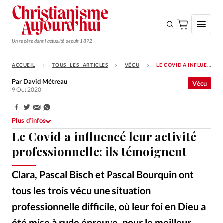
Un repère dans l'actualité depuis 1872
ACCUEIL
TOUS LES ARTICLES
VÉCU
LE COVID A INFLUENCÉ LEUR ACTIVITÉ PROFESSIONNELLE: ILS TÉMOIGNENT
S'ABONNER
Par
David Métreau
Vécu
9 Oct 2020
Monde
Eglises
Partager:
Plus d’infos
Opinions
Le Covid a influencé leur activité
Tous les articles
professionnelle: ils témoignent
Faire un don
Clara, Pascal Bisch et Pascal Bourquin ont
Emploi
tous les trois vécu une situation
professionnelle difficile, où leur foi en Dieu a
Se connecter
été mise à rude épreuve, pour le meilleur.