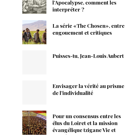
ique
l’Apocalypse, comment les
interpréter ?
s
La série «The Chosen», entre
engouement et critiques
ction
mpte
Puisses-tu, Jean-Louis Aubert
ement d'adresse
ntacter
Envisager la vérité au prisme
de l’individualité
Pour un consensus entre les
élus du Loiret et la mission
évangélique tzigane Vie et