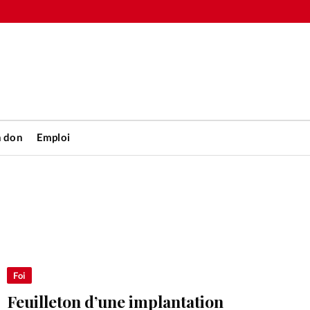
n don
Emploi
Accueil
rétienne
Les abo
nique
Faire u
Foi
Feuilleton d’une implantation