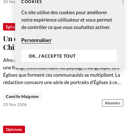
Abonnés
COOKIES
20 Nov 2006
Ce site utilise des cookies pour améliorer
votre expérience utilisateur et vous permet
de contrôler ce que vous souhaitez activer.
Eglises
Un culte à l’Église évangélique des
Personnaliser
Chinois de Paris
OK, J'ACCEPTE TOUT
Afro-Antillais, Haïtiens et Chinois constituent désormais
une frange incontournable du paysage évangélique. Les
Églises que forment ces communautés se multiplient. La
rédaction consacre une série de portraits d’Églises à ce
qui pourrait être le fait…
Camille Maignien
Abonnés
20 Nov 2006
Opinions