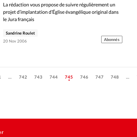
La rédaction vous propose de suivre régulièrement un
projet d’implantation d’Église évangélique original dans
le Jura français
Sandrine Roulet
Abonnés
20 Nov 2006
1
…
742
743
744
745
746
747
748
…
er