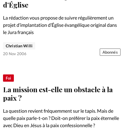
Foi
La bout
d’Église
À propo
Opinions
La rédaction vous propose de suivre régulièrement un
projet d’implantation d’Église évangélique original dans
La réda
le Jura français
ourd'hui
Christian Willi
Mon co
Abonnés
lises
20 Nov 2006
Changem
érieure
Foi
Nous co
La mission est-elle un obstacle à la
paix ?
Emploi
La question revient fréquemment sur le tapis. Mais de
quelle paix parle-t-on ? Doit-on préférer la paix éternelle
avec Dieu en Jésus à la paix confessionnelle ?