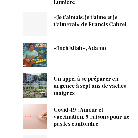
Lumière
«Je t’aimais, je t’aime et je
t’aimerai» de Francis Cabrel
«Inch’Allah», Adamo
Un appel à se préparer en
urgence à sept ans de vaches
maigres
Covid-19 : Amour et
vaccination, 9 raisons pour ne
pas les confondre