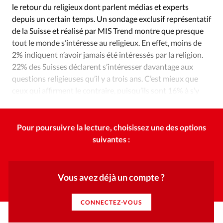
Édition: Internationale
le retour du religieux dont parlent médias et experts
depuis un certain temps. Un sondage exclusif représentatif
Devise:
CHF
de la Suisse et réalisé par MIS Trend montre que presque
RUBRIQUES
tout le monde s’intéresse au religieux. En effet, moins de
Tous les articles
Actualité chrétienne
2% indiquent n’avoir jamais été intéressés par la religion.
Actualité internationale
Chronique
Culture
22% des Suisses déclarent s’intéresser davantage aux
questions religieuses qu’il y a trois ans. C’est mieux que
Dossier
Eglises
Foi
Génération réveil
Monde
ceux qui affirment le contraire, puisqu’ils sont 16% à s’y
Opinions
Publireportage
Relations Aujourd'hui
intéresser moins aujourd’hui que par le passé.
Société
Tour du monde des Eglises
Trait d'Ixène
Vécu
Vie Intérieure
Pour poursuivre la lecture, choisissez une des options
suivantes :
Vous avez déjà un compte ?
CONNECTEZ-VOUS