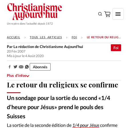
Un repère dans l'actualité depuis 1872
ACCUEIL
TOUS LES ARTICLES
FOI
LE RETOUR DU RELIGIEUX SE CONFIRME
S'ABONNER
Par
La rédaction de Christianisme Aujourd'hui
Foi
20 Fév 2007
Monde
Mis à jour le 4 Août 2020
Eglises
Abonnés
Partager:
Opinions
Plus d’infos
Le retour du religieux se confirme
Tous les articles
Faire un don
Un sondage pour la sortie du second «1/4
Emploi
d’heure pour Jésus» prend le pouls des
Suisses
Alliance Presse
©
Se connecter
La sortie de la seconde édition de
1/4 pour Jésus
confirme