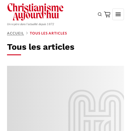
Un repère dans l'actualité depuis 1872
ACCUEIL
TOUS LES ARTICLES
S'ABONNER
Tous les articles
Monde
Eglises
Opinions
Tous les articles
Faire un don
Emploi
Se connecter