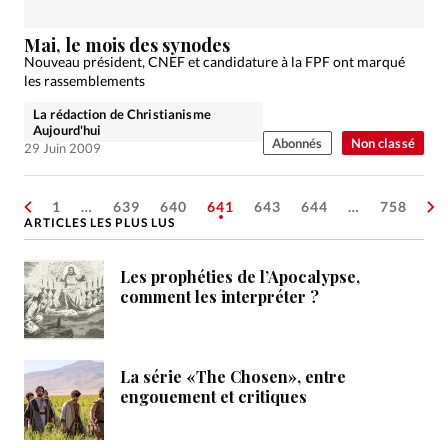
Mai, le mois des synodes
Nouveau président, CNEF et candidature à la FPF ont marqué
les rassemblements
La rédaction de Christianisme
Aujourd'hui
Abonnés
Non classé
29 Juin 2009
1
…
639
640
641
643
644
…
758
ARTICLES LES PLUS LUS
Les prophéties de l’Apocalypse,
comment les interpréter ?
La série «The Chosen», entre
engouement et critiques