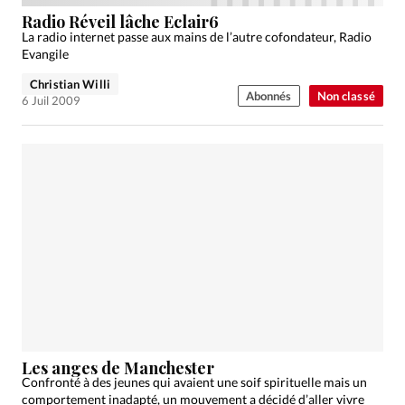
Édition: Internationale
Radio Réveil lâche Eclair6
Devise:
CHF
La radio internet passe aux mains de l’autre cofondateur, Radio
Evangile
RUBRIQUES
Christian Willi
Tous les articles
Actualité chrétienne
Abonnés
Non classé
6 Juil 2009
Actualité internationale
Chronique
Culture
Dossier
Eglises
Foi
Génération réveil
Monde
Opinions
Publireportage
Relations Aujourd'hui
Société
Tour du monde des Eglises
Trait d'Ixène
Vécu
Vie Intérieure
Les anges de Manchester
Confronté à des jeunes qui avaient une soif spirituelle mais un
comportement inadapté, un mouvement a décidé d’aller vivre