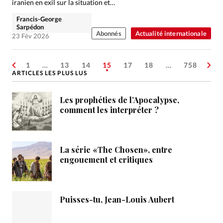
iranien en exil sur la situation et…
Francis-George
Sarpédon
Abonnés
Actualité internationale
23 Fév 2026
1
…
13
14
15
17
18
…
758
ARTICLES LES PLUS LUS
Les prophéties de l’Apocalypse,
comment les interpréter ?
La série «The Chosen», entre
engouement et critiques
Puisses-tu, Jean-Louis Aubert