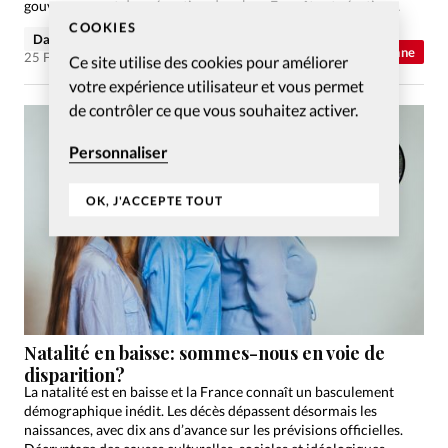
gouvernance et de prévention des abus. Enquête et réactions.
COOKIES
David Métreau
Abonnés
Actualité chrétienne
25 Fév 2026
Ce site utilise des cookies pour améliorer
votre expérience utilisateur et vous permet
de contrôler ce que vous souhaitez activer.
Personnaliser
OK, J'ACCEPTE TOUT
Natalité en baisse: sommes-nous en voie de
disparition?
La natalité est en baisse et la France connaît un basculement
démographique inédit. Les décès dépassent désormais les
naissances, avec dix ans d’avance sur les prévisions officielles.