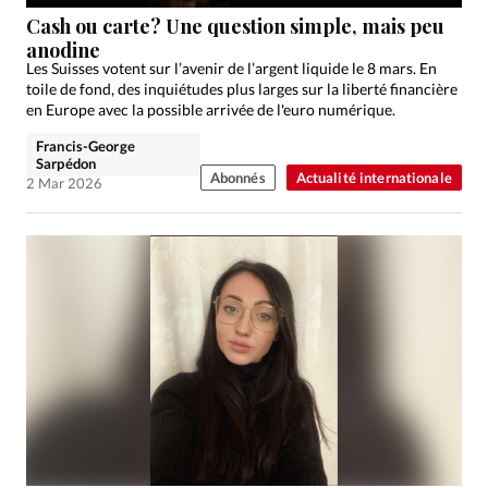
Édition: Internationale
Cash ou carte? Une question simple, mais peu
Devise:
CHF
anodine
Les Suisses votent sur l’avenir de l’argent liquide le 8 mars. En
RUBRIQUES
toile de fond, des inquiétudes plus larges sur la liberté financière
Tous les articles
Actualité chrétienne
en Europe avec la possible arrivée de l'euro numérique.
Actualité internationale
Chronique
Culture
Francis-George
Sarpédon
Dossier
Eglises
Foi
Génération réveil
Monde
Abonnés
Actualité internationale
2 Mar 2026
Opinions
Publireportage
Relations Aujourd'hui
Société
Tour du monde des Eglises
Trait d'Ixène
Vécu
Vie Intérieure