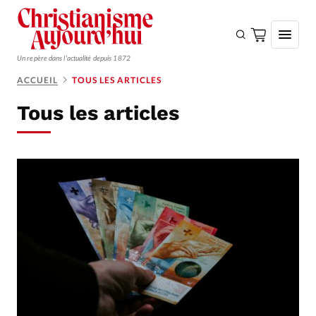
Un repère dans l'actualité depuis 1872
ACCUEIL
TOUS LES ARTICLES
S'ABONNER
Tous les articles
Monde
Eglises
Opinions
Tous les articles
Faire un don
Emploi
Se connecter