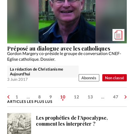
Préposé au dialogue avec les catholiques
Gordon Margery co-préside le groupe de conversation CNEF-
Eglise catholique. Dossier.
La rédaction de Christianisme
Aujourd'hui
Abonnés
Non classé
3 Juin 2017
1
…
8
9
10
12
13
…
47
ARTICLES LES PLUS LUS
Les prophéties de l’Apocalypse,
comment les interpréter ?