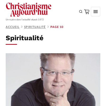
Un repère dans l'actualité depuis 1872
ACCUEIL
SPIRITUALITÉ
PAGE 10
S'ABONNER
Spiritualité
Monde
Eglises
Opinions
Tous les articles
Faire un don
Emploi
Se connecter