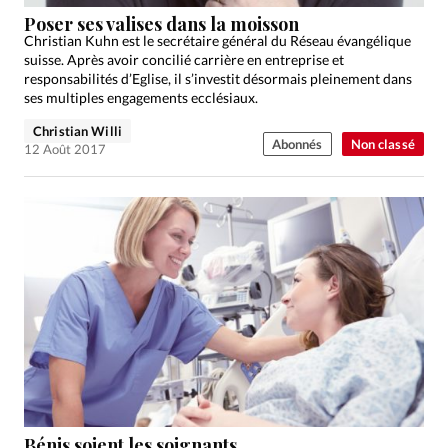
Édition: Internationale
Poser ses valises dans la moisson
Devise:
CHF
Christian Kuhn est le secrétaire général du Réseau évangélique
suisse. Après avoir concilié carrière en entreprise et
RUBRIQUES
responsabilités d’Eglise, il s’investit désormais pleinement dans
Tous les articles
Actualité chrétienne
ses multiples engagements ecclésiaux.
Actualité internationale
Chronique
Culture
Christian Willi
Abonnés
Non classé
12 Août 2017
Dossier
Eglises
Foi
Génération réveil
Monde
Opinions
Publireportage
Relations Aujourd'hui
Société
Tour du monde des Eglises
Trait d'Ixène
Vécu
Vie Intérieure
Bénis soient les soignants