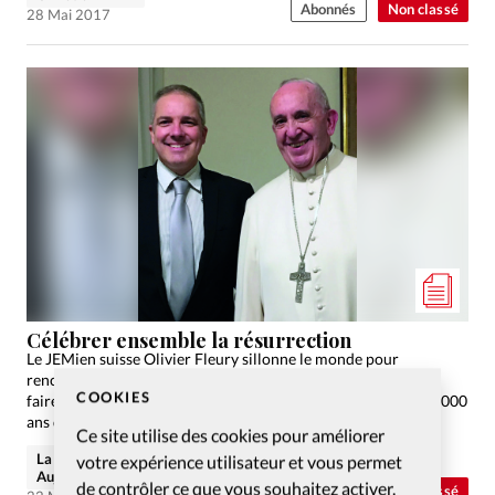
Abonnés
Non classé
28 Mai 2017
Célébrer ensemble la résurrection
Le JEMien suisse Olivier Fleury sillonne le monde pour
rencontrer des responsables de toutes les confessions et leur
COOKIES
faire part de la vision céleste qu’il a reçue en 2007: fêter les 2000
ans de la…
Ce site utilise des cookies pour améliorer
La rédaction de Christianisme
votre expérience utilisateur et vous permet
Aujourd'hui
de contrôler ce que vous souhaitez activer.
Abonnés
Non classé