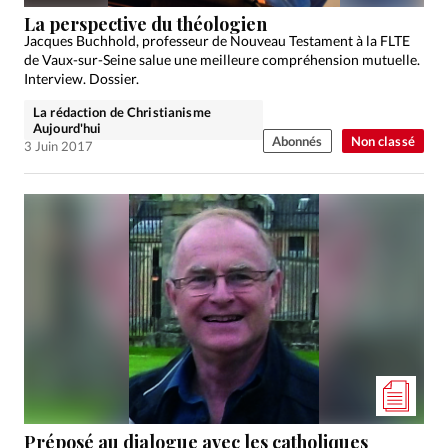
Édition: Internationale
La perspective du théologien
Devise:
CHF
Jacques Buchhold, professeur de Nouveau Testament à la FLTE
de Vaux-sur-Seine salue une meilleure compréhension mutuelle.
RUBRIQUES
Interview. Dossier.
Tous les articles
Actualité chrétienne
La rédaction de Christianisme
Actualité internationale
Chronique
Culture
Aujourd'hui
Abonnés
Non classé
3 Juin 2017
Dossier
Eglises
Foi
Génération réveil
Monde
Opinions
Publireportage
Relations Aujourd'hui
Société
Tour du monde des Eglises
Trait d'Ixène
Vécu
Vie Intérieure
Préposé au dialogue avec les catholiques