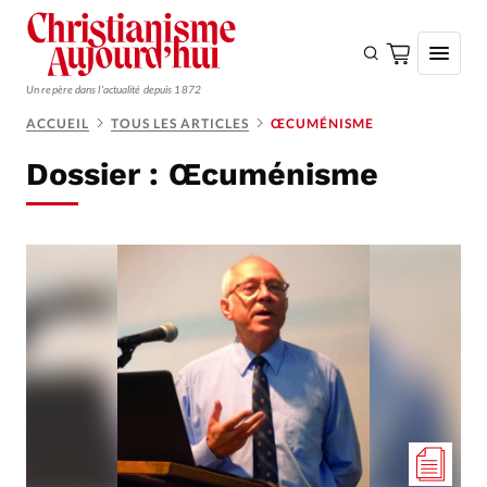
Un repère dans l'actualité depuis 1872
ACCUEIL
TOUS LES ARTICLES
ŒCUMÉNISME
S'ABONNER
Dossier :
Œcuménisme
Monde
Eglises
Opinions
Tous les articles
Faire un don
Emploi
Se connecter