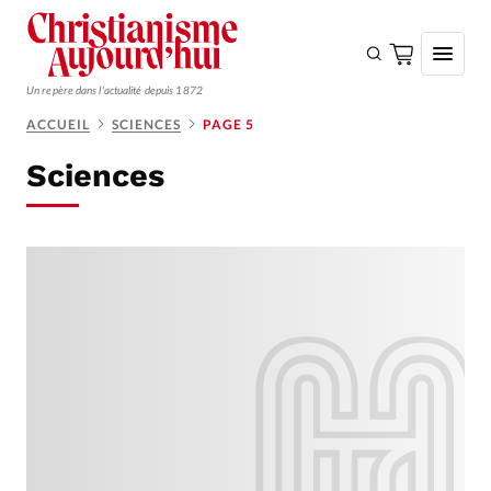
Un repère dans l'actualité depuis 1872
ACCUEIL
SCIENCES
PAGE 5
S'ABONNER
Sciences
Monde
Eglises
Opinions
Tous les articles
Faire un don
Emploi
Se connecter