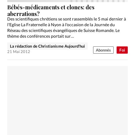
Édition: Internationale
Bébés-médicaments et clones: des
Devise:
CHF
aberrations?
Des scientifiques chrétiens se sont rassemblés le 5 mai dernier à
RUBRIQUES
l'Eglise La Fraternelle à Nyon à l'occasion de la Journée du
Tous les articles
Actualité chrétienne
Réseau des scientifiques évangéliques de Suisse Romande. Le
thème des conférences portait sur…
Actualité internationale
Chronique
Culture
La rédaction de Christianisme Aujourd'hui
Dossier
Eglises
Foi
Génération réveil
Monde
Abonnés
Foi
21 Mai 2012
Opinions
Publireportage
Relations Aujourd'hui
Société
Tour du monde des Eglises
Trait d'Ixène
Vécu
Vie Intérieure