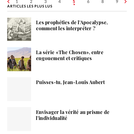
1
2
3
4
5
6
8
9
ARTICLES LES PLUS LUS
Les prophéties de l’Apocalypse,
comment les interpréter ?
La série «The Chosen», entre
engouement et critiques
Puisses-tu, Jean-Louis Aubert
Envisager la vérité au prisme de
l’individualité