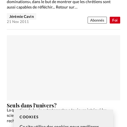
dominations», dans le but de montrer que les chrétiens sont
aussi capables de réfléchir... Retour sur…
Jérémie Cavin
Abonnés
Foi
21 Nov 2011
Seuls dans l’univers?
La question de la vie extraterrestre a toujours intrigué les
scientifiques et l’être humain en général. Cela révèle-t-il une
COOKIES
recherche de sens et une quête de Dieu?
Ce site utilise des cookies pour améliorer