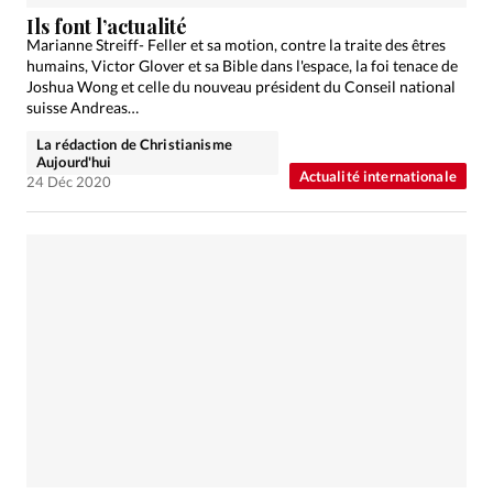
Édition: Internationale
Ils font l’actualité
Devise:
CHF
Marianne Streiff- Feller et sa motion, contre la traite des êtres
humains, Victor Glover et sa Bible dans l'espace, la foi tenace de
RUBRIQUES
Joshua Wong et celle du nouveau président du Conseil national
Tous les articles
Actualité chrétienne
suisse Andreas…
Actualité internationale
Chronique
Culture
La rédaction de Christianisme
Aujourd'hui
Dossier
Eglises
Foi
Génération réveil
Monde
Actualité internationale
24 Déc 2020
Opinions
Publireportage
Relations Aujourd'hui
Société
Tour du monde des Eglises
Trait d'Ixène
Vécu
Vie Intérieure