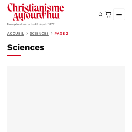
Un repère dans l'actualité depuis 1872
ACCUEIL
SCIENCES
PAGE 2
S'ABONNER
Sciences
Monde
Eglises
Opinions
Tous les articles
Faire un don
Emploi
Se connecter