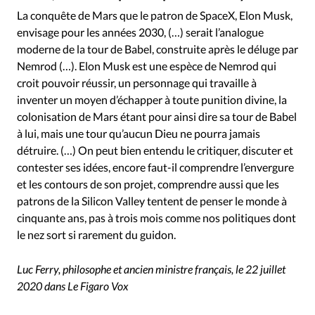
Édition: Internationale
La conquête de Mars que le patron de SpaceX, Elon Musk,
Devise:
CHF
envisage pour les années 2030, (…) serait l’analogue
moderne de la tour de Babel, construite après le déluge par
RUBRIQUES
Nemrod (…). Elon Musk est une espèce de Nemrod qui
Tous les articles
Actualité chrétienne
croit pouvoir réussir, un personnage qui travaille à
Actualité internationale
Chronique
Culture
inventer un moyen d’échapper à toute punition divine, la
Dossier
Eglises
Foi
Génération réveil
Monde
colonisation de Mars étant pour ainsi dire sa tour de Babel
Opinions
Publireportage
Relations Aujourd'hui
à lui, mais une tour qu’aucun Dieu ne pourra jamais
détruire. (…) On peut bien entendu le critiquer, discuter et
Société
Tour du monde des Eglises
Trait d'Ixène
contester ses idées, encore faut-il comprendre l’envergure
Vécu
Vie Intérieure
et les contours de son projet, comprendre aussi que les
patrons de la Silicon Valley tentent de penser le monde à
cinquante ans, pas à trois mois comme nos politiques dont
le nez sort si rarement du guidon.
Luc Ferry, philosophe et ancien ministre français, le 22 juillet
2020 dans Le Figaro Vox