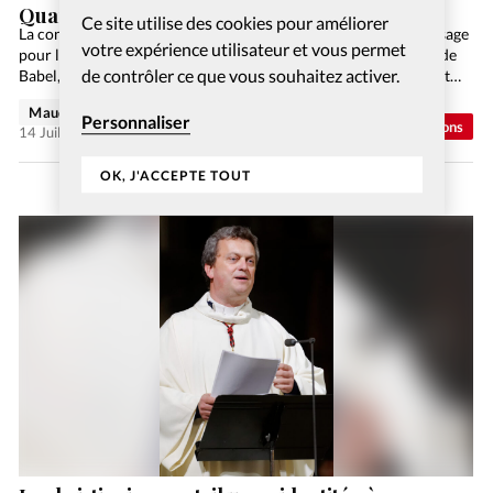
Quand nous ne savons plus comment prier
Ce site utilise des cookies pour améliorer
La conquête de Mars que le patron de SpaceX, Elon Musk, envisage
votre expérience utilisateur et vous permet
pour les années 2030, (…) serait l’analogue moderne de la tour de
de contrôler ce que vous souhaitez activer.
Babel, construite après le déluge par Nemrod (…). Elon Musk est…
Maude Burkhalter
Personnaliser
Abonnés
Opinions
14 Juil 2026
OK, J'ACCEPTE TOUT