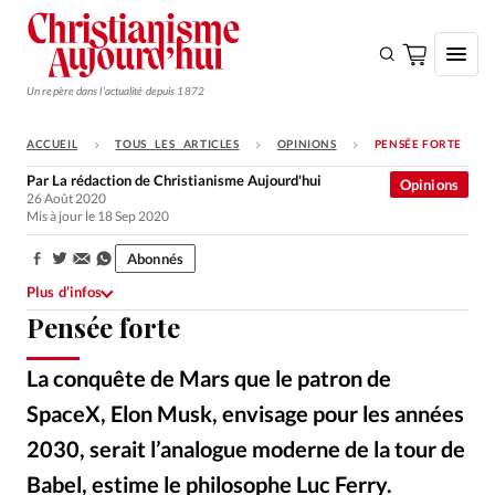
Un repère dans l'actualité depuis 1872
ACCUEIL
TOUS LES ARTICLES
OPINIONS
PENSÉE FORTE
S'ABONNER
Par
La rédaction de Christianisme Aujourd'hui
Opinions
26 Août 2020
Monde
Mis à jour le 18 Sep 2020
Eglises
Abonnés
Partager:
Opinions
Plus d’infos
Pensée forte
Tous les articles
Faire un don
La conquête de Mars que le patron de
Emploi
SpaceX, Elon Musk, envisage pour les années
2030, serait l’analogue moderne de la tour de
Se connecter
Babel, estime le philosophe Luc Ferry.
Wikipedia
©