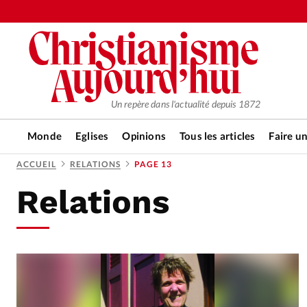
Un repère dans l'actualité depuis 1872
Monde
Eglises
Opinions
Tous les articles
Faire u
ACCUEIL
RELATIONS
PAGE 13
Relations
RUBRIQUES
Tous les articles
Actualité ch
Actualité internationale
Chro