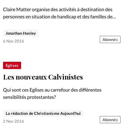
Foi
La bout
Claire Matter organise des activités à destination des
À propo
personnes en situation de handicap et des familles de
Opinions
demandeurs d’asile. Portrait.
La réda
Jonathan Hanley
ourd'hui
Abonnés
6 Nov 2016
Mon co
lises
Changem
Eglises
érieure
Les nouveaux Calvinistes
Nous co
Qui sont ces Eglises au carrefour des différentes
sensibilités protestantes?
Emploi
La rédaction de Christianisme Aujourd'hui
Abonnés
2 Nov 2016