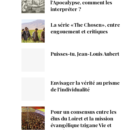
ique
l’Apocalypse, comment les
interpréter ?
s
La série «The Chosen», entre
engouement et critiques
ction
mpte
Puisses-tu, Jean-Louis Aubert
ement d'adresse
ntacter
Envisager la vérité au prisme
de l’individualité
Pour un consensus entre les
élus du Loiret et la mission
évangélique tzigane Vie et