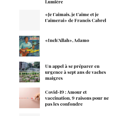
Lumière
«Je t’aimais, je t’aime et je
t’aimerai» de Francis Cabrel
«Inch’Allah», Adamo
Un appel à se préparer en
urgence à sept ans de vaches
maigres
Covid-19 : Amour et
vaccination, 9 raisons pour ne
pas les confondre