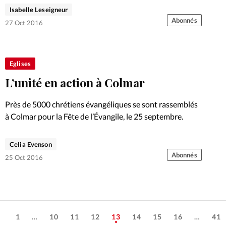
Isabelle Leseigneur
Abonnés
27 Oct 2016
Eglises
L’unité en action à Colmar
Près de 5000 chrétiens évangéliques se sont rassemblés
à Colmar pour la Fête de l’Évangile, le 25 septembre.
Celia Evenson
Abonnés
25 Oct 2016
1
…
10
11
12
13
14
15
16
…
41