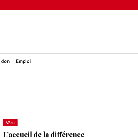
n don
Emploi
Accueil
rétienne
Les abo
nique
Faire u
Vécu
L’accueil de la différence