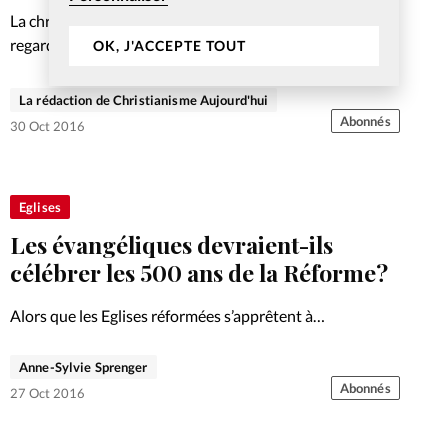
La chronique mensuelle d'Hugues Not, qui jette un
regard doux-amer sur le protestantisme et la société.
OK, J'ACCEPTE TOUT
La rédaction de Christianisme Aujourd'hui
Abonnés
30 Oct 2016
Eglises
Les évangéliques devraient-ils
célébrer les 500 ans de la Réforme?
Alors que les Eglises réformées s’apprêtent à
commémorer la naissance du protestantisme, qu’en est-il
des évangéliques? Qui sont les héritiers de la Réforme?
Anne-Sylvie Sprenger
Et ces Eglises qui se déclarent au carrefour des
Abonnés
27 Oct 2016
différentes sensibilités protestantes?…