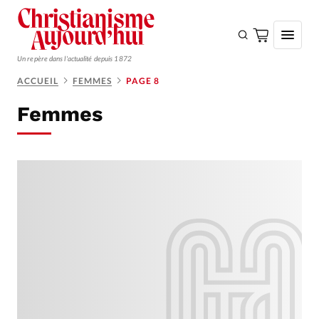
Un repère dans l'actualité depuis 1872
ACCUEIL
FEMMES
PAGE 8
S'ABONNER
Femmes
Monde
Eglises
Opinions
Tous les articles
Faire un don
Emploi
Se connecter