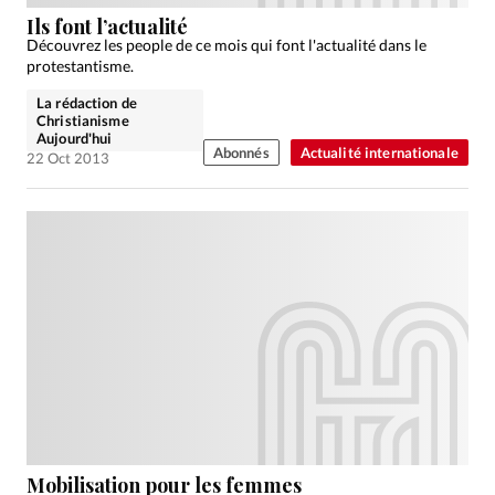
Édition: Internationale
Ils font l’actualité
Devise:
CHF
Découvrez les people de ce mois qui font l'actualité dans le
protestantisme.
RUBRIQUES
La rédaction de
Tous les articles
Actualité chrétienne
Christianisme
Aujourd'hui
Actualité internationale
Chronique
Culture
Abonnés
Actualité internationale
22 Oct 2013
Dossier
Eglises
Foi
Génération réveil
Monde
Opinions
Publireportage
Relations Aujourd'hui
Société
Tour du monde des Eglises
Trait d'Ixène
Vécu
Vie Intérieure
Mobilisation pour les femmes