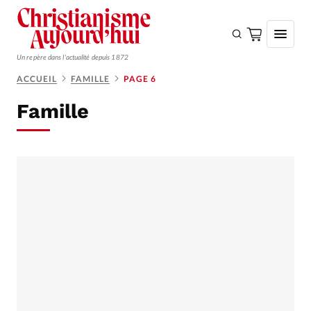
Un repère dans l'actualité depuis 1872
ACCUEIL
FAMILLE
PAGE 6
S'ABONNER
Famille
Monde
Eglises
Opinions
Tous les articles
Faire un don
Emploi
Se connecter