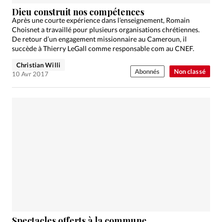
Édition: Internationale
Dieu construit nos compétences
Devise:
CHF
Après une courte expérience dans l’enseignement, Romain
Choisnet a travaillé pour plusieurs organisations chrétiennes.
RUBRIQUES
De retour d’un engagement missionnaire au Cameroun, il
Tous les articles
Actualité chrétienne
succède à Thierry LeGall comme responsable com au CNEF.
Actualité internationale
Chronique
Culture
Christian Willi
Abonnés
Non classé
10 Avr 2017
Dossier
Eglises
Foi
Génération réveil
Monde
Opinions
Publireportage
Relations Aujourd'hui
Société
Tour du monde des Eglises
Trait d'Ixène
Vécu
Vie Intérieure
Spectacles offerts à la commune