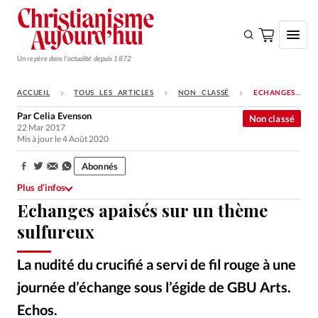
Un repère dans l'actualité depuis 1872
ACCUEIL
TOUS LES ARTICLES
NON CLASSÉ
ECHANGES APAISÉS SUR UN THÈME SULFUREUX
S'ABONNER
Par
Celia Evenson
Non classé
22 Mar 2017
Monde
Mis à jour le 4 Août 2020
Eglises
Abonnés
Partager:
Opinions
Plus d’infos
Echanges apaisés sur un thème
Tous les articles
sulfureux
Faire un don
Emploi
La nudité du crucifié a servi de fil rouge à une
journée d’échange sous l’égide de GBU Arts.
Se connecter
Echos.