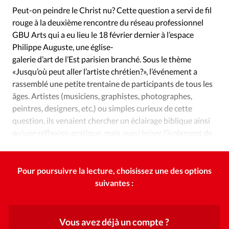
Édition: Internationale
Peut-on peindre le Christ nu? Cette question a servi de fil
Devise:
CHF
rouge à la deuxième rencontre du réseau professionnel
GBU Arts qui a eu lieu le 18 février dernier à l’espace
RUBRIQUES
Philippe Auguste, une église-
Tous les articles
Actualité chrétienne
galerie d’art de l’Est parisien branché. Sous le thème
Actualité internationale
Chronique
Culture
«Jusqu’où peut aller l’artiste chrétien?», l’événement a
Dossier
Eglises
Foi
Génération réveil
Monde
rassemblé une petite trentaine de participants de tous les
âges. Artistes (musiciens, graphistes, photographes,
Opinions
Publireportage
Relations Aujourd'hui
peintres, designers, etc.) ou simples curieux de cette
Société
Tour du monde des Eglises
Trait d'Ixène
question, ils venaient chercher un éclairage biblique ainsi
Vécu
Vie Intérieure
qu’une réflexion pratique, mais aussi briser l’isolement de
l’artiste chrétien.
Pour poursuivre la lecture, choisissez une des options
suivantes :
Vous avez déjà un compte ?