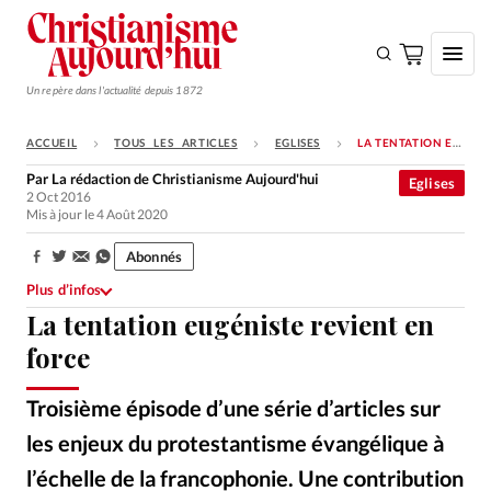
Un repère dans l'actualité depuis 1872
ACCUEIL
TOUS LES ARTICLES
EGLISES
LA TENTATION EUGÉNISTE REVIENT EN FORCE
S'ABONNER
Par
La rédaction de Christianisme Aujourd'hui
Eglises
2 Oct 2016
Monde
Mis à jour le 4 Août 2020
Eglises
Abonnés
Partager:
Opinions
Plus d’infos
La tentation eugéniste revient en
Tous les articles
force
Faire un don
Emploi
Troisième épisode d’une série d’articles sur
les enjeux du protestantisme évangélique à
Se connecter
l’échelle de la francophonie. Une contribution