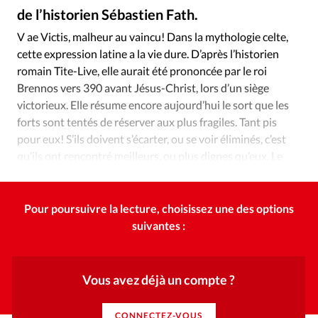
Édition: Internationale
de l’historien Sébastien Fath.
IStock
©
Devise:
CHF
V ae Victis, malheur au vaincu! Dans la mythologie celte,
cette expression latine a la vie dure. D’après l’historien
RUBRIQUES
Tous les articles
Actualité chrétienne
romain Tite-Live, elle aurait été prononcée par le roi
Brennos vers 390 avant Jésus-Christ, lors d’un siège
Actualité internationale
Chronique
Culture
victorieux. Elle résume encore aujourd’hui le sort que les
Dossier
Eglises
Foi
Génération réveil
Monde
forts sont tentés de réserver aux plus fragiles. Tant pis
Opinions
Publireportage
Relations Aujourd'hui
pour eux! S’ils doivent s’écarter, ou se voir éliminés, c’est
Société
Tour du monde des Eglises
Trait d'Ixène
qu’ils ont rencontré meilleurs, ou plus dignes qu’eux. Le
plus fort, le plus beau ramasse la mise.
Vécu
Vie Intérieure
Pour poursuivre la lecture, choisissez une des options
suivantes :
Vous avez déjà un compte ?
CONNECTEZ-VOUS