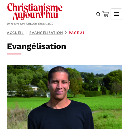
Un repère dans l'actualité depuis 1872
ACCUEIL
EVANGÉLISATION
PAGE 21
S'ABONNER
Evangélisation
Monde
Eglises
Opinions
Tous les articles
Faire un don
Emploi
Se connecter