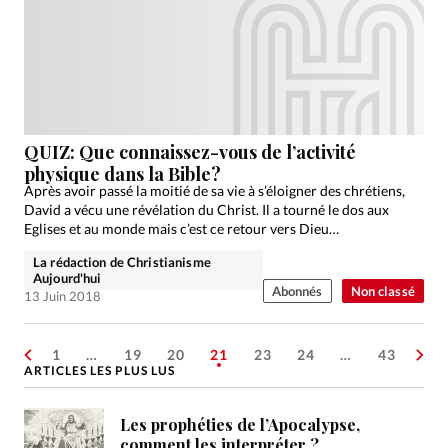
QUIZ: Que connaissez-vous de l’activité
physique dans la Bible?
Après avoir passé la moitié de sa vie à s’éloigner des chrétiens,
David a vécu une révélation du Christ. Il a tourné le dos aux
Eglises et au monde mais c’est ce retour vers Dieu…
La rédaction de Christianisme
Aujourd'hui
Abonnés
Non classé
13 Juin 2018
1
…
19
20
21
23
24
…
43
ARTICLES LES PLUS LUS
Les prophéties de l’Apocalypse,
comment les interpréter ?