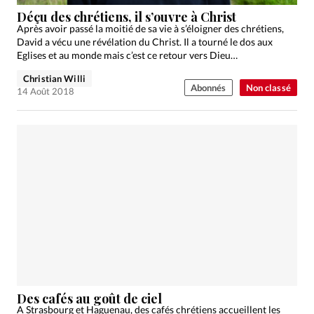
Édition: Internationale
Déçu des chrétiens, il s’ouvre à Christ
Devise:
CHF
Après avoir passé la moitié de sa vie à s’éloigner des chrétiens,
David a vécu une révélation du Christ. Il a tourné le dos aux
RUBRIQUES
Eglises et au monde mais c’est ce retour vers Dieu…
Tous les articles
Actualité chrétienne
Christian Willi
Abonnés
Non classé
Actualité internationale
Chronique
Culture
14 Août 2018
Dossier
Eglises
Foi
Génération réveil
Monde
Opinions
Publireportage
Relations Aujourd'hui
Société
Tour du monde des Eglises
Trait d'Ixène
Vécu
Vie Intérieure
Des cafés au goût de ciel
A Strasbourg et Haguenau, des cafés chrétiens accueillent les