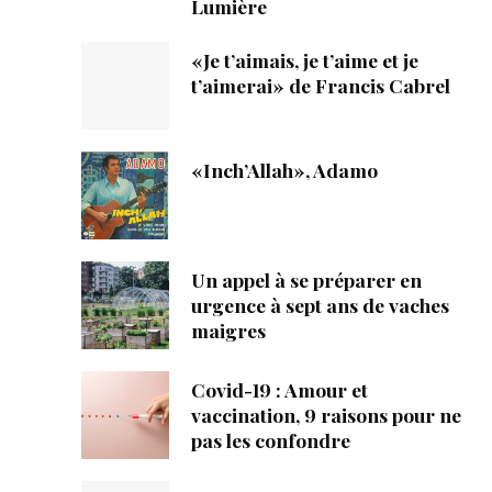
Lumière
«Je t’aimais, je t’aime et je
t’aimerai» de Francis Cabrel
«Inch’Allah», Adamo
Un appel à se préparer en
urgence à sept ans de vaches
maigres
Covid-19 : Amour et
vaccination, 9 raisons pour ne
pas les confondre