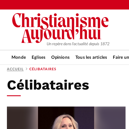
Un repère dans l'actualité depuis 1872
Monde
Eglises
Opinions
Tous les articles
Faire u
ACCUEIL
CÉLIBATAIRES
Célibataires
RUBRIQUES
Tous les articles
Actualité ch
Actualité internationale
Chro