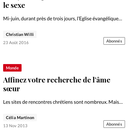
Foi
La bout
le sexe
À propo
Opinions
Mi-juin, durant près de trois jours, l’Eglise évangélique
d’Oron (EEO) a rassemblé 400 jeunes pour parler amour
La réda
et sexualité. Havilah Cunnington (photo), responsable
Christian Willi
ourd'hui
du mouvement Moral Revolution lancé par l’Eglise
Abonnés
23 Août 2016
Bethel en Californie, et son…
Mon co
lises
Changem
Monde
érieure
Affinez votre recherche de l’âme
Nous co
sœur
Les sites de rencontres chrétiens sont nombreux. Mais
Emploi
un nouveau venu propose des «prestations» un peu
différentes. Le gage de rencontres heureuses?
Célia Martinon
Abonnés
13 Nov 2013