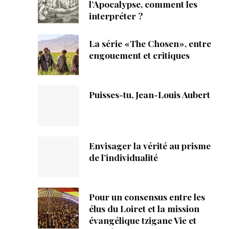
ique
l’Apocalypse, comment les
interpréter ?
s
La série «The Chosen», entre
engouement et critiques
ction
mpte
Puisses-tu, Jean-Louis Aubert
ement d'adresse
ntacter
Envisager la vérité au prisme
de l’individualité
Pour un consensus entre les
élus du Loiret et la mission
évangélique tzigane Vie et