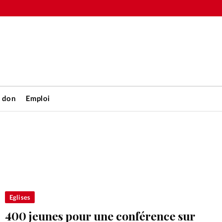
n don
Emploi
Accueil
rétienne
Les abo
nique
Faire u
Eglises
400 jeunes pour une conférence sur