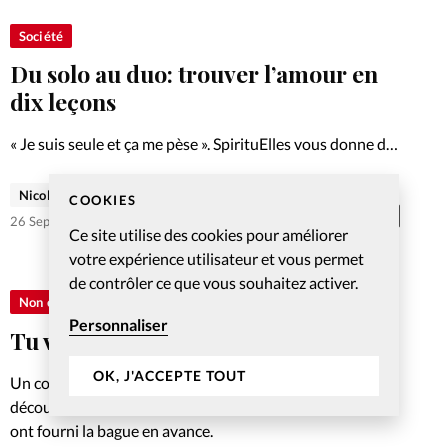
Société
Du solo au duo: trouver l’amour en
dix leçons
« Je suis seule et ça me pèse ». SpirituElles vous donne dix
conseils pour mettre fin à cette solitude et (re)trouver
l’amour.
Nicole Deheuvels
COOKIES
Abonnés
26 Sep 2011
Ce site utilise des cookies pour améliorer
votre expérience utilisateur et vous permet
de contrôler ce que vous souhaitez activer.
Non classé
Personnaliser
Tu vas rencontrer l’âme sœur
OK, J'ACCEPTE TOUT
Un couple d’amis a prédit à l’auteur Mark Gabriel qu’il
découvrirait sa femme lors de son prochain voyage. Ils lui
ont fourni la bague en avance.