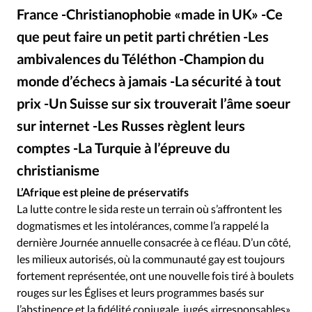
Édition: Internationale
France -Christianophobie «made in UK» -Ce
Devise:
CHF
que peut faire un petit parti chrétien -Les
RUBRIQUES
ambivalences du Téléthon -Champion du
Tous les articles
Actualité chrétienne
monde d’échecs à jamais -La sécurité à tout
Actualité internationale
Chronique
Culture
prix -Un Suisse sur six trouverait l’âme soeur
Dossier
Eglises
Foi
Génération réveil
Monde
sur internet -Les Russes règlent leurs
Opinions
Publireportage
Relations Aujourd'hui
comptes -La Turquie à l’épreuve du
Société
Tour du monde des Eglises
Trait d'Ixène
christianisme
Vécu
Vie Intérieure
L’Afrique est pleine de préservatifs
La lutte contre le sida reste un terrain où s’affrontent les
dogmatismes et les intolérances, comme l’a rappelé la
dernière Journée annuelle consacrée à ce fléau. D’un côté,
les milieux autorisés, où la communauté gay est toujours
fortement représentée, ont une nouvelle fois tiré à boulets
rouges sur les Églises et leurs programmes basés sur
l’abstinence et la fidélité conjugale, jugés «irresponsables».