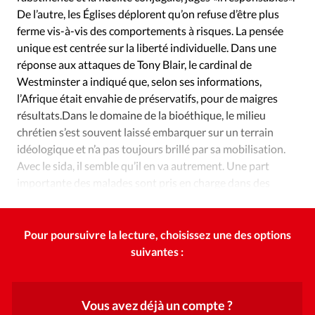
De l’autre, les Églises déplorent qu’on refuse d’être plus
ferme vis-à-vis des comportements à risques. La pensée
unique est centrée sur la liberté individuelle. Dans une
réponse aux attaques de Tony Blair, le cardinal de
Westminster a indiqué que, selon ses informations,
l’Afrique était envahie de préservatifs, pour de maigres
résultats.Dans le domaine de la bioéthique, le milieu
chrétien s’est souvent laissé embarquer sur un terrain
idéologique et n’a pas toujours brillé par sa mobilisation.
Avec le sida, il semble qu’il en va autrement. Une part
importante des malades sont pris en charge dans des
structures à vocation religieuse.
Pour poursuivre la lecture, choisissez une des options
suivantes :
Vous avez déjà un compte ?