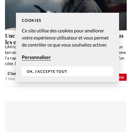
COOKIES
Ce site utilise des cookies pour améliorer
Une seule éducation sexuelle étatique pour tous
votre expérience utilisateur et vous permet
les enfants français
de contrôler ce que vous souhaitez activer.
L’Afrique est pleine de préservatifs La lutte contre le sida reste un
terrain où s’affrontent les dogmatismes et les intolérances, comme
Personnaliser
l’a rappelé la dernière Journée annuelle consacrée à ce fléau. D’un
côté, les milieux…
OK, J'ACCEPTE TOUT
Charlotte Moulin
Abonnés
Société
7 Mai 2025