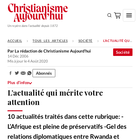
Un repère dans l'actualité depuis 1872
ACCUEIL
TOUS LES ARTICLES
SOCIÉTÉ
L’ACTUALITÉ QUI MÉRITE VOTRE ATTENTION
S'ABONNER
Par
La rédaction de Christianisme Aujourd'hui
Société
14 Déc 2006
Monde
Mis à jour le 4 Août 2020
Eglises
Abonnés
Partager:
Opinions
Plus d’infos
L’actualité qui mérite votre
Tous les articles
attention
Faire un don
Emploi
10 actualités traités dans cette rubrique: -
L’Afrique est pleine de préservatifs -Gel des
Se connecter
relations diplomatiques entre Rwanda et