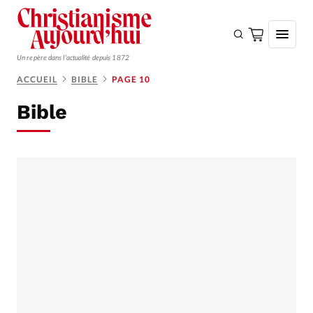
Un repère dans l'actualité depuis 1872
ACCUEIL
BIBLE
PAGE 10
S'ABONNER
Bible
Monde
Eglises
Opinions
Tous les articles
Faire un don
Emploi
Se connecter