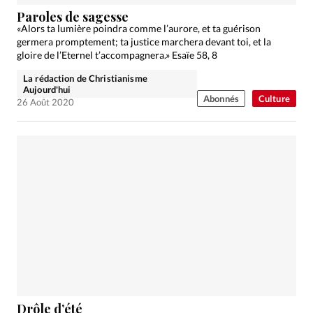
Édition: Internationale
Paroles de sagesse
Devise:
CHF
«Alors ta lumière poindra comme l’aurore, et ta guérison
germera promptement; ta justice marchera devant toi, et la
RUBRIQUES
gloire de l’Eternel t’accompagnera.» Esaïe 58, 8
Tous les articles
Actualité chrétienne
La rédaction de Christianisme
Actualité internationale
Chronique
Culture
Aujourd'hui
Abonnés
Culture
26 Août 2020
Dossier
Eglises
Foi
Génération réveil
Monde
Opinions
Publireportage
Relations Aujourd'hui
Société
Tour du monde des Eglises
Trait d'Ixène
Vécu
Vie Intérieure
Drôle d’été