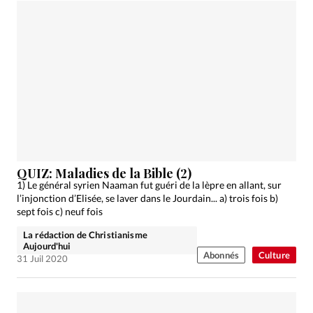
QUIZ: Maladies de la Bible (2)
1) Le général syrien Naaman fut guéri de la lèpre en allant, sur
l’injonction d’Elisée, se laver dans le Jourdain... a) trois fois b)
sept fois c) neuf fois
La rédaction de Christianisme
Aujourd'hui
Abonnés
Culture
31 Juil 2020