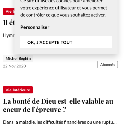
Ce site utilise des cookies pour améliorer
votre expérience utilisateur et vous permet
Vie Intérieure
de contrôler ce que vous souhaitez activer.
Il était une foi…
Personnaliser
Hymne à la justice sociale
OK, J'ACCEPTE TOUT
Michel Béghin
Abonnés
22 Nov 2020
Vie Intérieure
La bonté de Dieu est-elle valable au
coeur de l’épreuve ?
Dans la maladie, les difficultés financières ou une rupture
relationnelle, comment garder en tête et se persuader