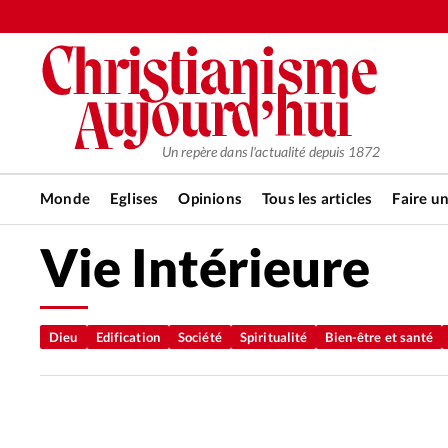
Un repère dans l'actualité depuis 1872
Monde
Eglises
Opinions
Tous les articles
Faire u
Vie Intérieure
RUBRIQUES
Tous les articles
Actualité ch
Dieu
Edification
Société
Spiritualité
Bien-être et santé
Actualité internationale
Chro