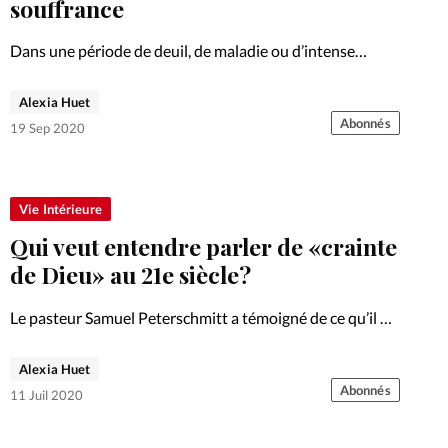
souffrance
Dans une période de deuil, de maladie ou d’intense
souffrance, louer et célébrer Dieu peut prendre
différentes formes. Souvent, c’est une attitude
Alexia Huet
d’adoration qui permet la guérison du cœur. Une
Abonnés
19 Sep 2020
question de perspective.
Vie Intérieure
Qui veut entendre parler de «crainte
de Dieu» au 21e siècle?
Le pasteur Samuel Peterschmitt a témoigné de ce qu’il a
retenu de la crise du coronavirus qui a durement touché
sa famille et son Eglise. Retour sur une notion devenue
Alexia Huet
impopulaire mais qui reste incontournable.
Abonnés
11 Juil 2020