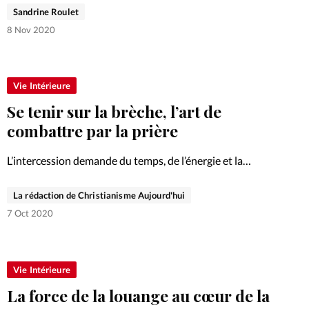
que Dieu est bon, malgré tout? Charlotte, Stéphane et
Sandrine Roulet
Lysa sont passés par le creux de la vague…
8 Nov 2020
Vie Intérieure
Se tenir sur la brèche, l’art de
combattre par la prière
L’intercession demande du temps, de l’énergie et la
capacité de se décentrer de soi. Combattre par la prière
s’apprend et s’entraîne, avec l’aide du Saint-Esprit. Et si
La rédaction de Christianisme Aujourd'hui
nous développions les qualités nécessaires à cette
7 Oct 2020
forme…
Vie Intérieure
La force de la louange au cœur de la