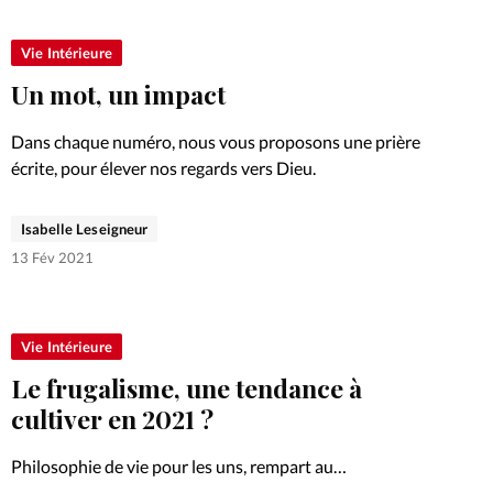
Foi
La bout
Vie Intérieure
À propo
Opinions
Un mot, un impact
La réda
ourd'hui
Dans chaque numéro, nous vous proposons une prière
écrite, pour élever nos regards vers Dieu.
Mon co
lises
Isabelle Leseigneur
Changem
13 Fév 2021
érieure
Nous co
Vie Intérieure
Emploi
Le frugalisme, une tendance à
cultiver en 2021 ?
Philosophie de vie pour les uns, rempart au
consumérisme capitaliste pour les autres, le frugalisme