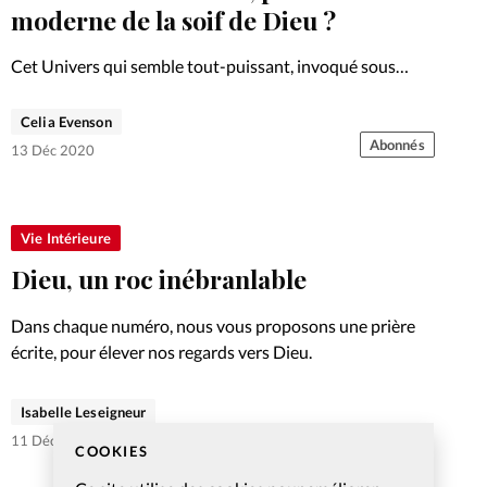
moderne de la soif de Dieu ?
Cet Univers qui semble tout-puissant, invoqué sous
toutes les formes sur les réseaux sociaux et dans les
conversations, ferait-il de l’ombre au Dieu des chrétiens?
Celia Evenson
Si pour certains la clé réside dans les pensées positives,…
Abonnés
13 Déc 2020
Vie Intérieure
Dieu, un roc inébranlable
Dans chaque numéro, nous vous proposons une prière
écrite, pour élever nos regards vers Dieu.
Isabelle Leseigneur
11 Déc 2020
COOKIES