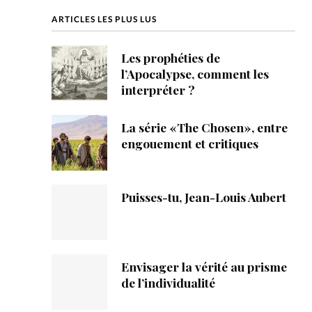
ique
ARTICLES LES PLUS LUS
s
Les prophéties de
l’Apocalypse, comment les
ction
interpréter ?
mpte
La série «The Chosen», entre
engouement et critiques
ement d'adresse
ntacter
Puisses-tu, Jean-Louis Aubert
Envisager la vérité au prisme
de l’individualité