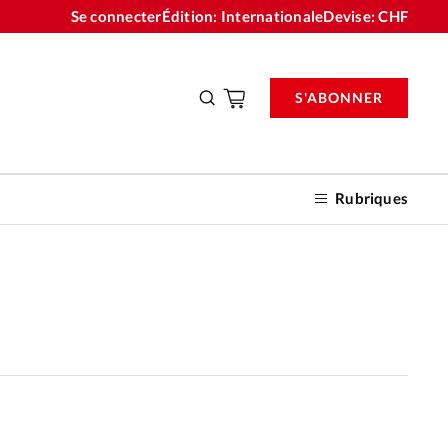
Se connecter
Édition: Internationale
Devise:
CHF
S'ABONNER
Rubriques
nnements
n don