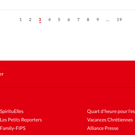
1
2
3
4
5
6
7
8
9
…
19
er
SpirituElles
Quart d'heure pour l'es
Les Petits Reporters
Vacances Chrétiennes
Family-FIPS
Alliance Presse