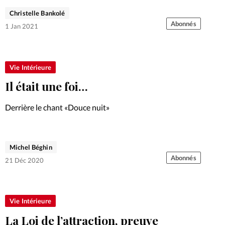
reste confidentiel mais pourrait attirer les moins avertis.
Christelle Bankolé
Aux diverses déclinaisons reste le besoin de «sobriété
Abonnés
1 Jan 2021
heureuse»: cette réflexion de…
Vie Intérieure
Il était une foi…
Derrière le chant «Douce nuit»
Michel Béghin
Abonnés
21 Déc 2020
Vie Intérieure
La Loi de l’attraction, preuve