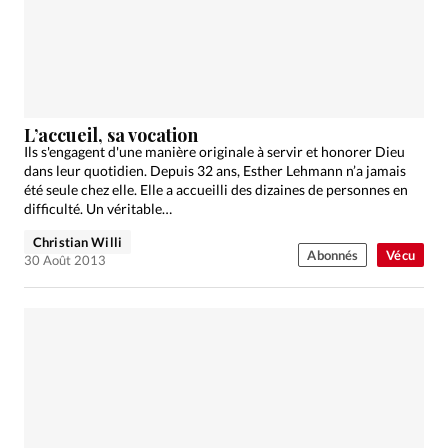
Édition: Internationale
Devise:
CHF
RUBRIQUES
Tous les articles
Actualité chrétienne
Actualité internationale
Chronique
Culture
L’accueil, sa vocation
Ils s'engagent d'une manière originale à servir et honorer Dieu
Dossier
Eglises
Foi
Génération réveil
Monde
dans leur quotidien. Depuis 32 ans, Esther Lehmann n’a jamais
Opinions
Publireportage
Relations Aujourd'hui
été seule chez elle. Elle a accueilli des dizaines de personnes en
difficulté. Un véritable…
Société
Tour du monde des Eglises
Trait d'Ixène
Christian Willi
Vécu
Vie Intérieure
Abonnés
Vécu
30 Août 2013