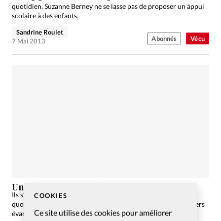
quotidien. Suzanne Berney ne se lasse pas de proposer un appui
scolaire à des enfants.
Sandrine Roulet
Abonnés
Vécu
7 Mai 2013
Un biker pas comme les autres
Ils s’engagent d’une manière originale à servir Dieu dans leur
COOKIES
quotidien. Le motard Serge Hänzi a rejoint un groupe de «bikers
Ce site utilise des cookies pour améliorer
évangélistes».