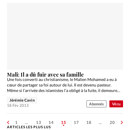
Mali: Il a dû fuir avec sa famille
Une fois converti au christianisme, le Malien Mohamed a eu à
cœur de partager sa foi autour de lui. Il est devenu pasteur.
Même si l’arrivée des islamistes l’a obligé à la fuite, il demeure…
Jérémie Cavin
Abonnés
Vécu
18 Fév 2013
1
…
13
14
15
17
18
…
20
ARTICLES LES PLUS LUS