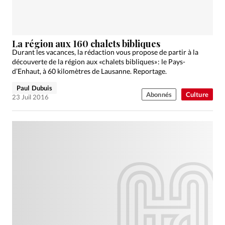
Édition: Internationale
Devise:
CHF
RUBRIQUES
La région aux 160 chalets bibliques
Tous les articles
Actualité chrétienne
Durant les vacances, la rédaction vous propose de partir à la
découverte de la région aux «chalets bibliques» : le Pays-
Actualité internationale
Chronique
Culture
d’Enhaut, à 60 kilomètres de Lausanne. Reportage.
Dossier
Eglises
Foi
Génération réveil
Monde
Paul Dubuis
Opinions
Publireportage
Relations Aujourd'hui
Abonnés
Culture
23 Juil 2016
Société
Tour du monde des Eglises
Trait d'Ixène
Vécu
Vie Intérieure