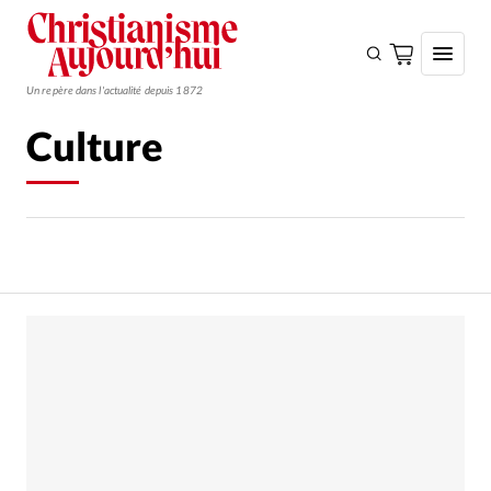
Un repère dans l'actualité depuis 1872
Culture
S'ABONNER
Monde
Eglises
Opinions
Tous les articles
Faire un don
Emploi
Se connecter