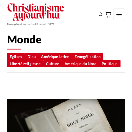
Un repère dans l'actualité depuis 1872
Monde
S'ABONNER
Monde
Eglises
Dieu
Amérique latine
Evangélisation
Liberté religieuse
Culture
Amérique du Nord
Politique
Eglises
Opinions
Tous les articles
Faire un don
Emploi
Se connecter