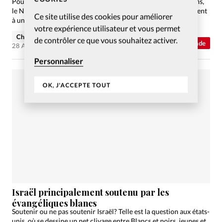
Pourtant équitablement partagé entre chrétiens et musulmans,
le Nigeria voit ses citoyens musulmans s’en prendre violemment
Ce site utilise des cookies pour améliorer
à une population chrétienne délaissée.
votre expérience utilisateur et vous permet
Charlotte Moulin
de contrôler ce que vous souhaitez activer.
Abonnés
Monde
28 Août 2022
Personnaliser
OK, J'ACCEPTE TOUT
Israël principalement soutenu par les
évangéliques blancs
Soutenir ou ne pas soutenir Israël? Telle est la question aux états-
unis, où se dessine un net clivage entre Blancs et noirs, jeunes et