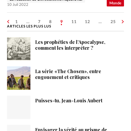
Monde
10 Juil 2022
1
…
7
8
9
11
12
…
25
ARTICLES LES PLUS LUS
Les prophéties de l’Apocalypse,
comment les interpréter ?
La série «The Chosen», entre
engouement et critiques
Puisses-tu, Jean-Louis Aubert
Envisager la vérité au prisme de