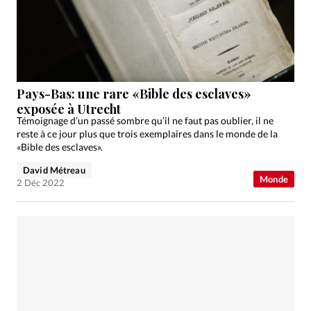
Édition: Française
Devise:
CHF
RUBRIQUES
Tous les articles
Actualité chrétienne
Actualité internationale
Chronique
Culture
Pays-Bas: une rare «Bible des esclaves»
exposée à Utrecht
Dossier
Eglises
Foi
Génération réveil
Monde
Témoignage d’un passé sombre qu’il ne faut pas oublier, il ne
Opinions
Publireportage
Relations Aujourd'hui
reste à ce jour plus que trois exemplaires dans le monde de la
«Bible des esclaves».
Société
Tour du monde des Eglises
Trait d'Ixène
David Métreau
Vécu
Vie Intérieure
Monde
2 Déc 2022