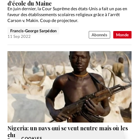
d’école du Maine
En juin dernier, la Cour Suprême des états-Unis a fait un pas en
faveur des établissements scolaires religieux grâce à l’arrêt
Carson v. Makin. Coup de projecteur.
Francis-George Sarpédon
Abonnés
Monde
11 Sep 2022
Nigeria: un pays qui se veut neutre mais où les
chrétiens se font massacrer
COOKIES