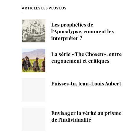
ique
ARTICLES LES PLUS LUS
s
Les prophéties de
l’Apocalypse, comment les
ction
interpréter ?
mpte
La série «The Chosen», entre
engouement et critiques
ement d'adresse
ntacter
Puisses-tu, Jean-Louis Aubert
Envisager la vérité au prisme
de l’individualité