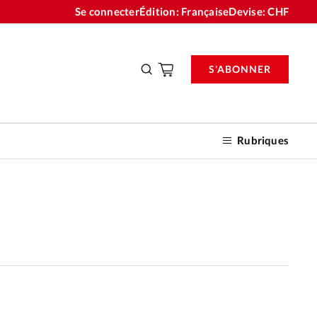
Se connecter
Édition: Française
Devise:
CHF
S'ABONNER
Rubriques
nnements
n don