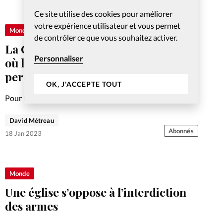
Ce site utilise des cookies pour améliorer
votre expérience utilisateur et vous permet
Monde
de contrôler ce que vous souhaitez activer.
La Corée du Nord redevient le pays
Personnaliser
où les chrétiens sont les plus
persécutés
OK, J'ACCEPTE TOUT
Pour les 30 ans de l'Index mondial de persécution des
chrétiens de l’ONG Portes Ouvertes diffusé le 18 janvier,
David Métreau
la Corée du Nord reprend son sinistre premier rang en
Abonnés
2023.
18 Jan 2023
Monde
Une église s’oppose à l’interdiction
des armes