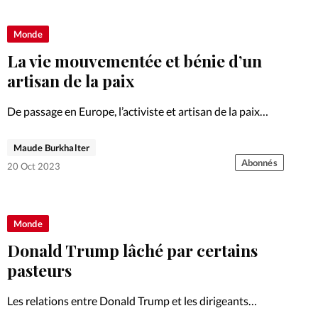
Foi
La bout
Monde
À propo
Opinions
La vie mouvementée et bénie d’un
La réda
artisan de la paix
ourd'hui
De passage en Europe, l’activiste et artisan de la paix
Mon co
lises
Mulanda Jimmy Juma lève le voile sur les réalités des
conflits dans lesquels il intervient.
Maude Burkhalter
Changem
Abonnés
20 Oct 2023
érieure
Nous co
Monde
Emploi
Donald Trump lâché par certains
pasteurs
Les relations entre Donald Trump et les dirigeants
évangéliques sont complexes, bien qu’ils l’aient soutenu