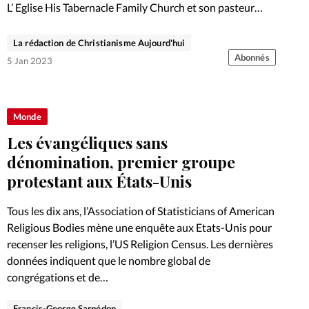
L’ Eglise His Tabernacle Family Church et son pasteur
Michael Spencer (photo) ont porté plainte contre la loi
promulguée par l’Etat de New York. Elle interdit le port
La rédaction de Christianisme Aujourd'hui
d’armes à feu dans les «lieux sensibles»,…
Abonnés
5 Jan 2023
Monde
Les évangéliques sans
dénomination, premier groupe
protestant aux États-Unis
Tous les dix ans, l’Association of Statisticians of American
Religious Bodies mène une enquête aux Etats-Unis pour
recenser les religions, l’US Religion Census. Les dernières
données indiquent que le nombre global de
congrégations et de…
Francis-George Sarpédon