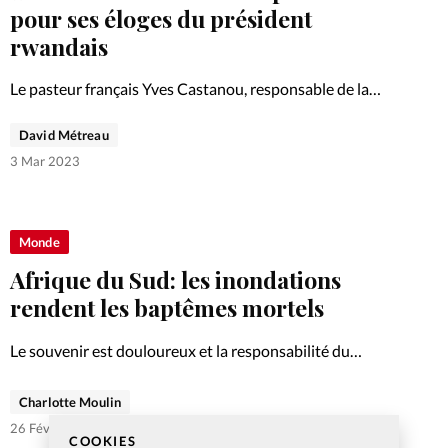
pour ses éloges du président
rwandais
Le pasteur français Yves Castanou, responsable de la
megachurch charismatique ICC de Brazzaville a présenté
David Métreau
ses excuses sur Twitter, après avoir fait l’éloge du
président rwandais Paul Kagame.
3 Mar 2023
Monde
Afrique du Sud: les inondations
rendent les baptêmes mortels
Le souvenir est douloureux et la responsabilité du
pasteur rescapé est mise en cause.
Charlotte Moulin
26 Fév 2023
COOKIES