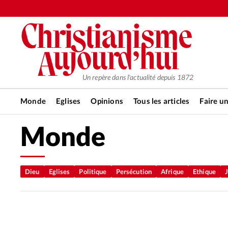
Un repère dans l'actualité depuis 1872
Monde
Eglises
Opinions
Tous les articles
Faire u
Monde
RUBRIQUES
Tous les articles
Actualité ch
Dieu
Eglises
Politique
Persécution
Afrique
Ethique
Actualité internationale
Chro