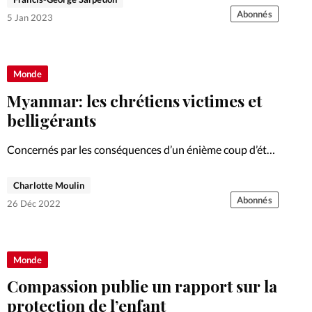
Abonnés
5 Jan 2023
Monde
Myanmar: les chrétiens victimes et
belligérants
Concernés par les conséquences d’un énième coup d’état
survenu début 2021, les chrétiens du Myanmar sont,
parfois, malgré eux impliqués dans le conflit.
Charlotte Moulin
Abonnés
26 Déc 2022
Monde
Compassion publie un rapport sur la
protection de l’enfant