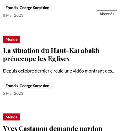
lors de ses deux campagnes.
Francis-George Sarpédon
Abonnés
8 Mar 2023
Monde
La situation du Haut-Karabakh
préoccupe les Eglises
Depuis octobre dernier circule une vidéo montrant des
militaires azerbaïdjanais vidant leurs chargeurs sur sept
prisonniers arméniens.
Francis-George Sarpédon
5 Mar 2023
Monde
Yves Castanou demande pardon