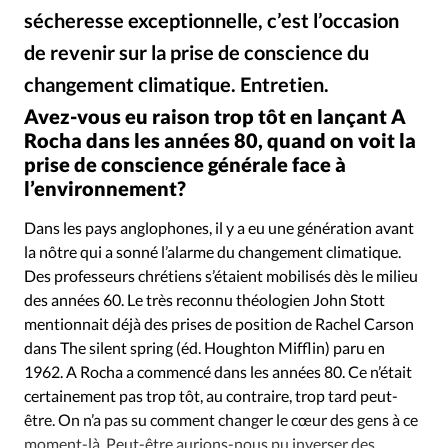
Édition: Internationale
sécheresse exceptionnelle, c’est l’occasion
Devise:
CHF
de revenir sur la prise de conscience du
RUBRIQUES
changement climatique. Entretien.
DR - Istockphoto
©
Tous les articles
Actualité chrétienne
Avez-vous eu raison trop tôt en lançant A
Actualité internationale
Chronique
Culture
Rocha dans les années 80, quand on voit la
Dossier
Eglises
Foi
Génération réveil
Monde
prise de conscience générale face à
l’environnement?
Opinions
Publireportage
Relations Aujourd'hui
Société
Tour du monde des Eglises
Trait d'Ixène
Dans les pays anglophones, il y a eu une génération avant
Vécu
Vie Intérieure
la nôtre qui a sonné l’alarme du changement climatique.
Des professeurs chrétiens s’étaient mobilisés dès le milieu
des années 60. Le très reconnu théologien John Stott
mentionnait déjà des prises de position de Rachel Carson
dans The silent spring (éd. Houghton Mifflin) paru en
1962. A Rocha a commencé dans les années 80. Ce n’était
certainement pas trop tôt, au contraire, trop tard peut-
être. On n’a pas su comment changer le cœur des gens à ce
moment-là. Peut-être aurions-nous pu inverser des