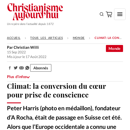
Un repère dans l'actualité depuis 1872
ACCUEIL
TOUS LES ARTICLES
MONDE
CLIMAT: LA CONVERSION DU CŒUR POUR PRISE DE CONSCIENCE
S'ABONNER
Par
Christian Willi
Monde
15 Sep 2022
Monde
Mis à jour le 17 Août 2022
Eglises
Abonnés
Partager:
Opinions
Plus d’infos
Climat: la conversion du cœur
Tous les articles
pour prise de conscience
Faire un don
Emploi
Peter Harris (photo en médaillon), fondateur
d’A Rocha, était de passage en Suisse cet été.
Se connecter
Alors que l’Europe occidentale a connu une