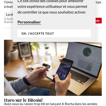
Ce site utilise des cookies pour améliorer
l’Université du Texas. Elle consacre une grande partie de son temps
votre expérience utilisateur et vous permet
à éveiller les consciences sur le réchauffement climatique.
de contrôler ce que vous souhaitez activer.
La rédaction de Christianisme Aujourd'hui
4 Août 2026
Monde
Personnaliser
Dossier: Crise climatique, crise spirituelle ?
OK, J'ACCEPTE TOUT
Haro sur le Bitcoin!
Avez-vous eu raison trop tôt en lançant A Rocha dans les années