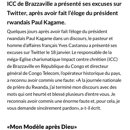
Édition: Internationale
ICC de Brazzaville a présenté ses excuses sur
Devise:
CHF
Twitter, après avoir fait l’éloge du président
rwandais Paul Kagame.
RUBRIQUES
Kigali today
©
Tous les articles
Actualité chrétienne
Quelques jours après avoir fait l’éloge du président
Actualité internationale
Chronique
Culture
rwandais Paul Kagame dans un discours, le pasteur et
homme d’affaires français Yves Castanou a présenté ses
Dossier
Eglises
Foi
Génération réveil
Monde
excuses sur Twitter le 18 janvier. Le responsable de la
Opinions
Publireportage
Relations Aujourd'hui
méga-Eglise charismatique Impact centre chrétien (ICC)
Société
Tour du monde des Eglises
Trait d'Ixène
de Brazzaville en République du Congo et directeur
Vécu
Vie Intérieure
général de Congo Telecom, l’opérateur historique du pays,
a reconnu avoir commis une faute: «A la journée nationale
de prière du Rwanda, j’ai terminé mon discours avec des
mots qui ont heurté et blessé plusieurs d’entre vous. Je
reconnais avoir commis une énorme faute et, pour cela, je
vous demande sincèrement pardon», a-t-il écrit.
«Mon Modèle après Dieu»