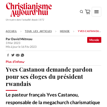
Un repère dans l'actualité depuis 1872
ACCUEIL
TOUS LES ARTICLES
MONDE
YVES CASTANOU DEMANDE PARDON POUR SES ÉLOGES DU PRÉSIDENT RWANDAIS
S'ABONNER
Par
David Métreau
Monde
3 Mar 2023
Monde
Mis à jour le 16 Fév 2023
Eglises
Partager:
Opinions
Plus d’infos
Yves Castanou demande pardon
Tous les articles
pour ses éloges du président
Faire un don
rwandais
Emploi
Le pasteur français Yves Castanou,
Se connecter
responsable de la megachurch charismatique