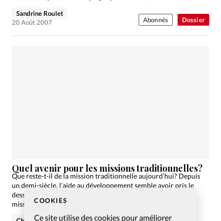
Sandrine Roulet
Abonnés
Dossier
20 Août 2007
Quel avenir pour les missions traditionnelles?
Que reste-t-il de la mission traditionnelle aujourd’hui? Depuis
un demi-siècle, l’aide au développement semble avoir pris le
dessus. À côté de cette enquête, le regard d’un pionniers des
COOKIES
missions globalisées et un survol de la…
Ce site utilise des cookies pour améliorer
Christian Willi