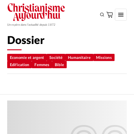
Un repère dans l'actualité depuis 1872
Dossier
S'ABONNER
Monde
Economie et argent
Société
Humanitaire
Missions
Edification
Femmes
Bible
Eglises
Opinions
Tous les articles
Faire un don
Emploi
Se connecter