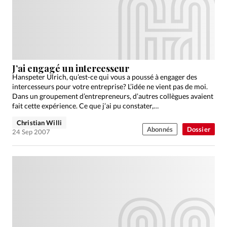
Édition: Française
Devise:
CHF
RUBRIQUES
Tous les articles
Actualité chrétienne
Actualité internationale
Chronique
Culture
J’ai engagé un intercesseur
Hanspeter Ulrich, qu’est-ce qui vous a poussé à engager des
Dossier
Eglises
Foi
Génération réveil
Monde
intercesseurs pour votre entreprise? L’idée ne vient pas de moi.
Opinions
Publireportage
Relations Aujourd'hui
Dans un groupement d’entrepreneurs, d’autres collègues avaient
fait cette expérience. Ce que j’ai pu constater,…
Société
Tour du monde des Eglises
Trait d'Ixène
Christian Willi
Vécu
Vie Intérieure
Abonnés
Dossier
24 Sep 2007