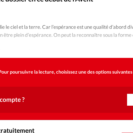
Foi
La bout
À propo
Opinions
lie le ciel et la terre. Car l’espérance est une qualité d’abord d
La réda
ourd'hui
un être plein d’espérance. On peut la reconnaître sous la forme
Mon co
 à ses accomplissements.
lises
Changem
érieure
Pour poursuivre la lecture, choisissez une des options suivantes 
Nous co
Emploi
 compte ?
gratuitement