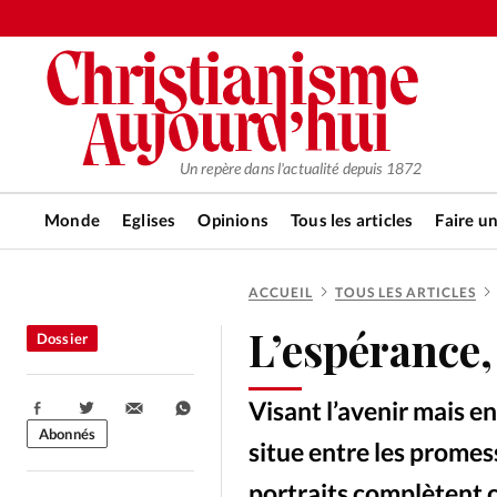
Un repère dans l'actualité depuis 1872
Monde
Eglises
Opinions
Tous les articles
Faire u
ACCUEIL
TOUS LES ARTICLES
RUBRIQUES
L’espérance,
Dossier
Tous les articles
Actualité ch
Visant l’avenir mais e
Partager:
Actualité internationale
Chro
Abonnés
situe entre les promes
portraits complètent c