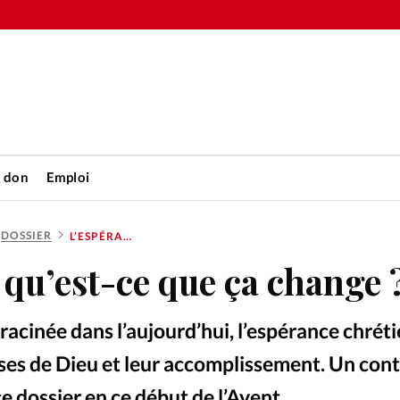
n don
Emploi
DOSSIER
L’ESPÉRANCE, QU’EST-CE QUE ÇA CHANGE ?
Accueil
 qu’est-ce que ça change 
rétienne
Les abo
nracinée dans l’aujourd’hui, l’espérance chrét
nique
Faire u
ses de Dieu et leur accomplissement. Un cont
e dossier en ce début de l’Avent