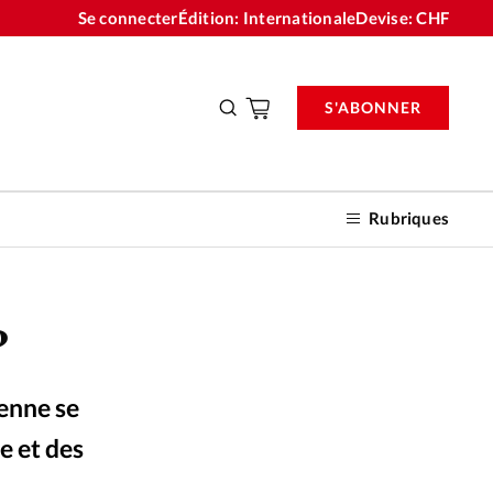
Se connecter
Édition: Internationale
Devise:
CHF
S'ABONNER
Rubriques
?
nnements
ienne se
n don
e et des