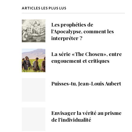
ique
ARTICLES LES PLUS LUS
s
Les prophéties de
l’Apocalypse, comment les
ction
interpréter ?
mpte
La série «The Chosen», entre
engouement et critiques
ement d'adresse
ntacter
Puisses-tu, Jean-Louis Aubert
Envisager la vérité au prisme
de l’individualité