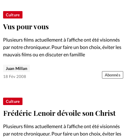
Foi
La bout
Culture
À propo
Opinions
Vus pour vous
La réda
ourd'hui
Plusieurs films actuellement à l’affiche ont été visionnés
par notre chroniqueur. Pour faire un bon choix, éviter les
Mon co
mauvais films ou en discuter en famillle
lises
Changem
Juan Millan
érieure
Abonnés
18 Fév 2008
Nous co
Emploi
Culture
Frédéric Lenoir dévoile son Christ
Plusieurs films actuellement à l’affiche ont été visionnés
par notre chroniqueur. Pour faire un bon choix, éviter les