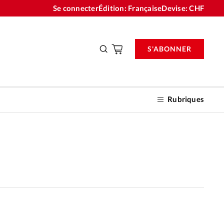
Se connecter
Édition: Française
Devise:
CHF
S'ABONNER
Rubriques
nnements
n don