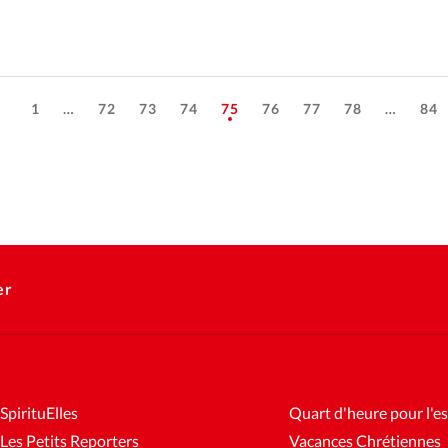
1
…
72
73
74
75
76
77
78
…
84
er
SpirituElles
Quart d'heure pour l'es
Les Petits Reporters
Vacances Chrétiennes