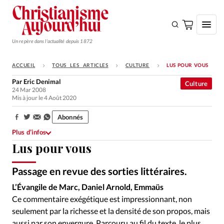
Un repère dans l'actualité depuis 1872
ACCUEIL
TOUS LES ARTICLES
CULTURE
LUS POUR VOUS
S'ABONNER
Par
Eric Denimal
Culture
24 Mar 2008
Monde
Mis à jour le 4 Août 2020
Eglises
Abonnés
Partager:
Opinions
Plus d’infos
Lus pour vous
Tous les articles
Faire un don
Passage en revue des sorties littéraires.
Emploi
L’Évangile de Marc, Daniel Arnold, Emmaüs
Ce commentaire exégétique est impressionnant, non
Se connecter
seulement par la richesse et la densité de son propos, mais
aussi par son envergure. Parcouru au fil du texte, le plus