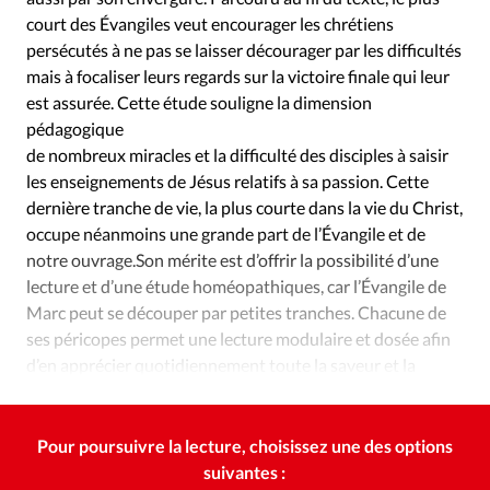
Édition: Internationale
court des Évangiles veut encourager les chrétiens
Devise:
CHF
persécutés à ne pas se laisser décourager par les difficultés
mais à focaliser leurs regards sur la victoire finale qui leur
RUBRIQUES
est assurée. Cette étude souligne la dimension
Tous les articles
Actualité chrétienne
pédagogique
Actualité internationale
Chronique
Culture
de nombreux miracles et la difficulté des disciples à saisir
Dossier
Eglises
Foi
Génération réveil
Monde
les enseignements de Jésus relatifs à sa passion. Cette
Opinions
Publireportage
Relations Aujourd'hui
dernière tranche de vie, la plus courte dans la vie du Christ,
occupe néanmoins une grande part de l’Évangile et de
Société
Tour du monde des Eglises
Trait d'Ixène
notre ouvrage.Son mérite est d’offrir la possibilité d’une
Vécu
Vie Intérieure
lecture et d’une étude homéopathiques, car l’Évangile de
Marc peut se découper par petites tranches. Chacune de
ses péricopes permet une lecture modulaire et dosée afin
d’en apprécier quotidiennement toute la saveur et la
profondeur.
Pour poursuivre la lecture, choisissez une des options
suivantes :