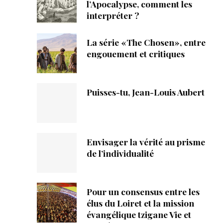
ique
l’Apocalypse, comment les
interpréter ?
s
La série «The Chosen», entre
engouement et critiques
ction
mpte
Puisses-tu, Jean-Louis Aubert
ement d'adresse
ntacter
Envisager la vérité au prisme
de l’individualité
Pour un consensus entre les
élus du Loiret et la mission
évangélique tzigane Vie et