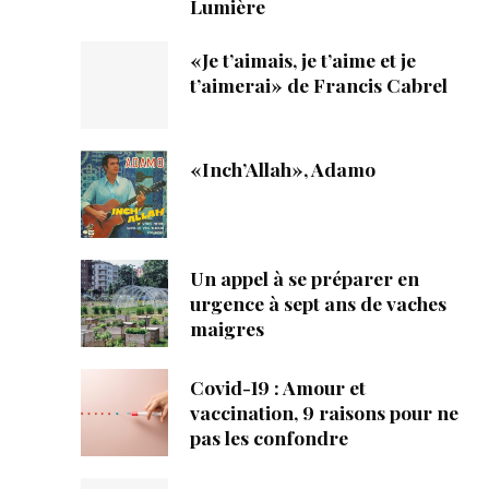
Lumière
«Je t’aimais, je t’aime et je
t’aimerai» de Francis Cabrel
«Inch’Allah», Adamo
Un appel à se préparer en
urgence à sept ans de vaches
maigres
Covid-19 : Amour et
vaccination, 9 raisons pour ne
pas les confondre