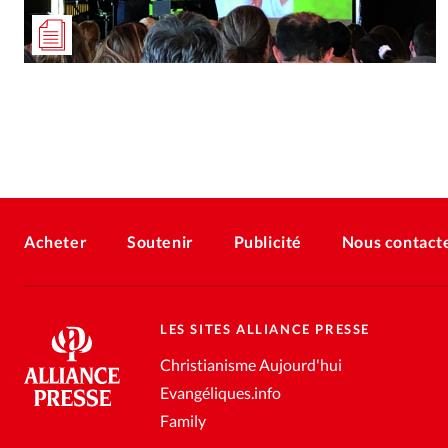
Acheter
Soutenir
Publicité
Nous contact
LES SITES ALLIANCE PRESSE
Christianisme Aujourd'hui
Evangéliques.info
Family