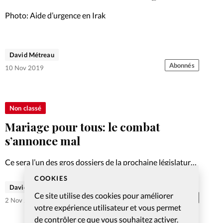
Foi
La bout
Photo: Aide d’urgence en Irak
À propo
Opinions
La réda
David Métreau
ourd'hui
Abonnés
10 Nov 2019
Mon co
lises
Changem
Non classé
érieure
Mariage pour tous: le combat
Nous co
s’annonce mal
Ce sera l’un des gros dossiers de la prochaine législature.
Emploi
Au mois de juin, le RES avait fait part de son opposition
COOKIES
au projet parlementaire en consultation. Le point avec
David Métreau
Ce site utilise des cookies pour améliorer
son porte-parole.
Abonnés
2 Nov 2019
votre expérience utilisateur et vous permet
de contrôler ce que vous souhaitez activer.