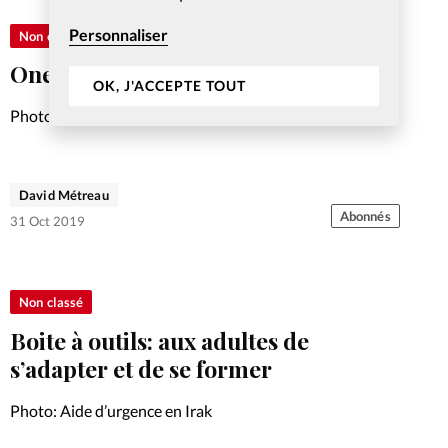
Personnaliser
Non classé
One’, les raisons d’un succès
OK, J'ACCEPTE TOUT
Photo: Aide d’urgence en Irak
David Métreau
Abonnés
31 Oct 2019
Non classé
Boite à outils: aux adultes de
s’adapter et de se former
Photo: Aide d’urgence en Irak