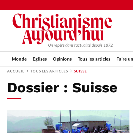
Un repère dans l'actualité depuis 1872
Monde
Eglises
Opinions
Tous les articles
Faire u
ACCUEIL
TOUS LES ARTICLES
SUISSE
Dossier :
Suisse
RUBRIQUES
Tous les articles
Actualité ch
Actualité internationale
Chro