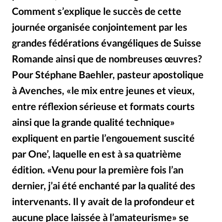
Édition: Internationale
Comment s’explique le succès de cette
Devise:
CHF
journée organisée conjointement par les
RUBRIQUES
grandes fédérations évangéliques de Suisse
Tous les articles
Actualité chrétienne
Romande ainsi que de nombreuses œuvres?
Actualité internationale
Chronique
Culture
Pour Stéphane Baehler, pasteur apostolique
Dossier
Eglises
Foi
Génération réveil
Monde
à Avenches, «le mix entre jeunes et vieux,
Opinions
Publireportage
Relations Aujourd'hui
entre réflexion sérieuse et formats courts
Société
Tour du monde des Eglises
Trait d'Ixène
ainsi que la grande qualité technique»
Vécu
Vie Intérieure
expliquent en partie l’engouement suscité
par One’, laquelle en est à sa quatrième
édition. «Venu pour la première fois l’an
dernier, j’ai été enchanté par la qualité des
intervenants. Il y avait de la profondeur et
aucune place laissée à l’amateurisme» se