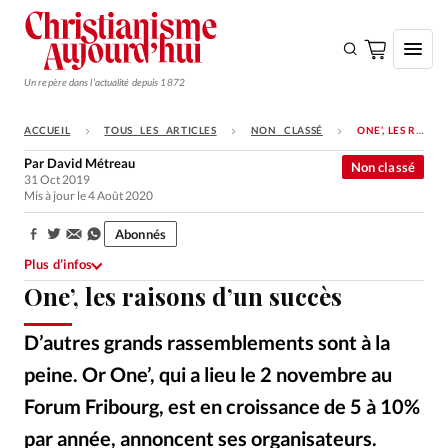
Un repère dans l'actualité depuis 1872
ACCUEIL
TOUS LES ARTICLES
NON CLASSÉ
ONE’, LES RAISONS D’UN SUCCÈS
S'ABONNER
Par
David Métreau
Non classé
31 Oct 2019
Monde
Mis à jour le 4 Août 2020
Eglises
Abonnés
Partager:
Opinions
Plus d’infos
One’, les raisons d’un succès
Tous les articles
Faire un don
D’autres grands rassemblements sont à la
Emploi
peine. Or One’, qui a lieu le 2 novembre au
Forum Fribourg, est en croissance de 5 à 10%
Se connecter
par année, annoncent ses organisateurs.