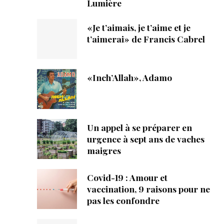
Lumière
«Je t’aimais, je t’aime et je
t’aimerai» de Francis Cabrel
«Inch’Allah», Adamo
Un appel à se préparer en
urgence à sept ans de vaches
maigres
Covid-19 : Amour et
vaccination, 9 raisons pour ne
pas les confondre