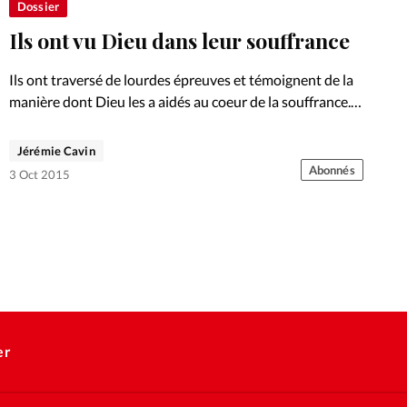
Dossier
Ils ont vu Dieu dans leur souffrance
Ils ont traversé de lourdes épreuves et témoignent de la
manière dont Dieu les a aidés au coeur de la souffrance.
Portraits. Découvrez sur ce site les autres articles de
notre dossier consacré à la…
Jérémie Cavin
Abonnés
3 Oct 2015
er