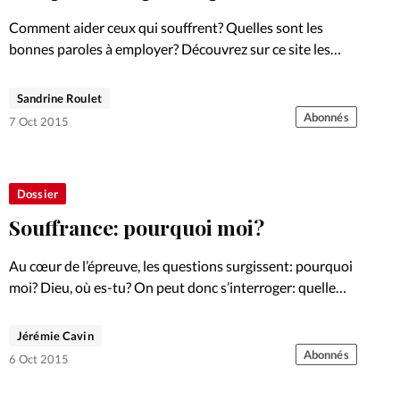
Foi
La bout
Comment aider ceux qui souffrent? Quelles sont les
À propo
bonnes paroles à employer? Découvrez sur ce site les
Opinions
autres articles de notre dossier consacré à la souffrance.
La réda
Sandrine Roulet
ourd'hui
Abonnés
7 Oct 2015
Mon co
lises
Changem
Dossier
érieure
Souffrance: pourquoi moi?
Nous co
Au cœur de l’épreuve, les questions surgissent: pourquoi
moi? Dieu, où es-tu? On peut donc s’interroger: quelle
Emploi
est l’origine de ma souffrance? Dieu en est-il
responsable? Découvrez sur ce site les autres articles de
Jérémie Cavin
notre…
Abonnés
6 Oct 2015