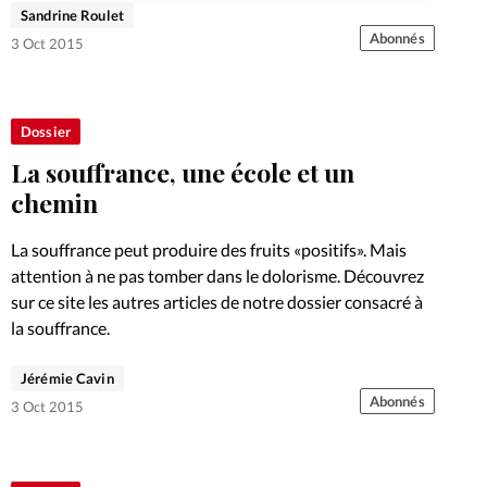
défaut, quel sens donner aux épreuves qui semblent
Sandrine Roulet
injustes et comment accompagner ceux qui les vivent?
Abonnés
3 Oct 2015
Découvrez sur ce site…
Dossier
La souffrance, une école et un
chemin
La souffrance peut produire des fruits «positifs». Mais
attention à ne pas tomber dans le dolorisme. Découvrez
sur ce site les autres articles de notre dossier consacré à
la souffrance.
Jérémie Cavin
Abonnés
3 Oct 2015