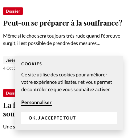
Dossier
Peut-on se préparer à la souffrance?
Même si le choc sera toujours très rude quand l'épreuve
surgit, il est possible de prendre des mesures
«préventives» qui rendent la souffrance moins
insupportable. Découvrez sur ce site les autres articles
Jérémie Cavin
COOKIES
de notre dossier…
Abonnés
4 Oct 2015
Ce site utilise des cookies pour améliorer
votre expérience utilisateur et vous permet
de contrôler ce que vous souhaitez activer.
Dossier
Personnaliser
La foi peut donner du sens à la
souffrance
OK, J'ACCEPTE TOUT
Une société sans souffrance, est-ce possible? Mystère
inexeplicable, la souffrance est-elle l’ennemi à éliminer? A