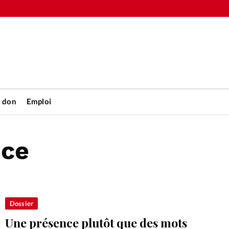
n don
Emploi
nce
Accueil
rétienne
Les abo
nique
Faire u
Dossier
Une présence plutôt que des mots