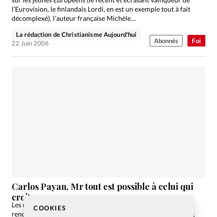
l’Eurovision, le finlandais Lordi, en est un exemple tout à fait
décomplexé), l’auteur française Michèle…
La rédaction de Christianisme Aujourd'hui
Abonnés
Foi
22 Juin 2006
Carlos Payan, Mr tout est possible à celui qui
croit
Les rencontres charismatiques de «Paris tout est possible»
COOKIES
rencontrent un succès croissant. Son initiateur, Carlos Payan,