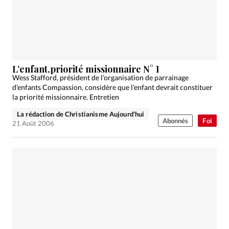
Édition: Suisse
Devise:
CHF
RUBRIQUES
Tous les articles
Actualité chrétienne
Actualité internationale
Chronique
Culture
L’enfant,priorité missionnaire N° 1
Wess Stafford, président de l’organisation de parrainage
Dossier
Eglises
Foi
Génération réveil
Monde
d’enfants Compassion, considère que l’enfant devrait constituer
Opinions
Publireportage
Relations Aujourd'hui
la priorité missionnaire. Entretien
Société
Tour du monde des Eglises
Trait d'Ixène
La rédaction de Christianisme Aujourd'hui
Abonnés
Foi
21 Août 2006
Vécu
Vie Intérieure