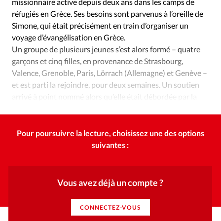
missionnaire active depuis deux ans dans les camps de
réfugiés en Grèce. Ses besoins sont parvenus à l’oreille de
Simone, qui était précisément en train d’organiser un
voyage d’évangélisation en Grèce.
Un groupe de plusieurs jeunes s’est alors formé – quatre
garçons et cinq filles, en provenance de Strasbourg,
Valence, Grenoble, Paris, Lörrach (Allemagne) et Genève –
et est parti la rejoindre, pour deux semaines. Un soutien
arrivé à point nommé alors qu’elle était débordée par la
conversion de nombreux Syriens.
Pour poursuivre la lecture, choisissez une des options
suivantes :
Vous avez déjà un compte ?
CONNECTEZ-VOUS