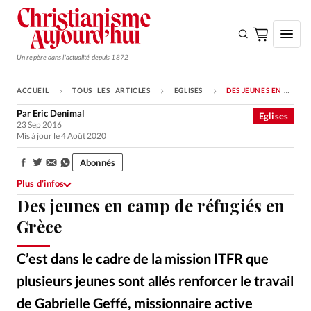
Un repère dans l'actualité depuis 1872
ACCUEIL
TOUS LES ARTICLES
EGLISES
DES JEUNES EN CAMP DE RÉFUGIÉS EN GRÈCE
S'ABONNER
Par
Eric Denimal
Eglises
23 Sep 2016
Monde
Mis à jour le 4 Août 2020
Eglises
Abonnés
Partager:
Opinions
Plus d’infos
Des jeunes en camp de réfugiés en
Tous les articles
Grèce
Faire un don
Emploi
C’est dans le cadre de la mission ITFR que
plusieurs jeunes sont allés renforcer le travail
Se connecter
de Gabrielle Geffé, missionnaire active