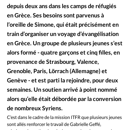
Édition: Internationale
depuis deux ans dans les camps de réfugiés
Devise:
CHF
en Grèce. Ses besoins sont parvenus à
RUBRIQUES
l’oreille de Simone, qui était précisément en
Tous les articles
Actualité chrétienne
train d’organiser un voyage d’évangélisation
Actualité internationale
Chronique
Culture
en Grèce. Un groupe de plusieurs jeunes s’est
Dossier
Eglises
Foi
Génération réveil
Monde
alors formé - quatre garçons et cinq filles, en
Opinions
Publireportage
Relations Aujourd'hui
provenance de Strasbourg, Valence,
Société
Tour du monde des Eglises
Trait d'Ixène
Grenoble, Paris, Lörrach (Allemagne) et
Vécu
Vie Intérieure
Genève - et est parti la rejoindre, pour deux
semaines. Un soutien arrivé à point nommé
alors qu’elle était débordée par la conversion
de nombreux Syriens.
DR
©
C’est dans le cadre de la mission ITFR que plusieurs jeunes
sont allés renforcer le travail de Gabrielle Geffé,