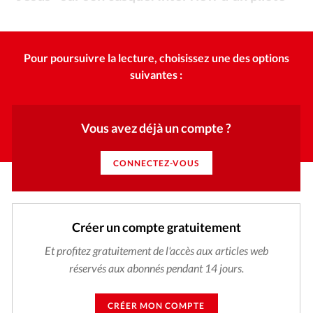
Édition: Internationale
qui veut servir Jésus à 100% sur la piste.
DR
©
Devise:
CHF
RUBRIQUES
Pour poursuivre la lecture, choisissez une des options
Tous les articles
Actualité chrétienne
suivantes :
Actualité internationale
Chronique
Culture
Dossier
Eglises
Foi
Génération réveil
Monde
Vous avez déjà un compte ?
Opinions
Publireportage
Relations Aujourd'hui
Société
Tour du monde des Eglises
Trait d'Ixène
CONNECTEZ-VOUS
Vécu
Vie Intérieure
Créer un compte gratuitement
Et profitez gratuitement de l'accès aux articles web
réservés aux abonnés pendant 14 jours.
CRÉER MON COMPTE