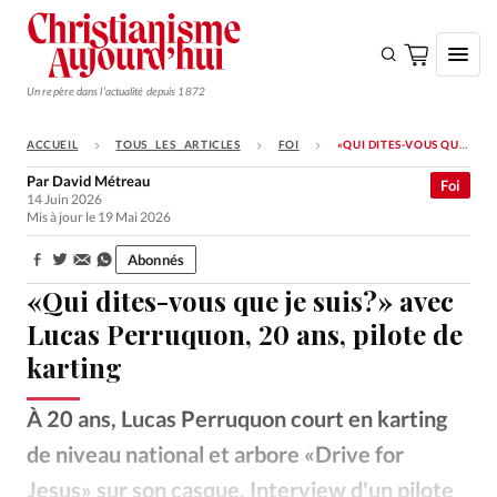
Un repère dans l'actualité depuis 1872
ACCUEIL
TOUS LES ARTICLES
FOI
«QUI DITES-VOUS QUE JE SUIS?» AVEC LUCAS PERRUQUON, 20 ANS, PILOTE DE KARTING
S'ABONNER
Par
David Métreau
Foi
14 Juin 2026
Monde
Mis à jour le 19 Mai 2026
Eglises
Abonnés
Partager:
Opinions
«Qui dites-vous que je suis?» avec
Tous les articles
Lucas Perruquon, 20 ans, pilote de
karting
Faire un don
Emploi
À 20 ans, Lucas Perruquon court en karting
de niveau national et arbore «Drive for
Se connecter
Jesus» sur son casque. Interview d'un pilote