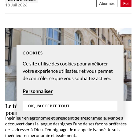
Abonnés
Foi
18 Juil 2026
COOKIES
Ce site utilise des cookies pour améliorer
votre expérience utilisateur et vous permet
de contrôler ce que vous souhaitez activer.
Personnaliser
Le témoignage d’Ivanoé: la langue des signes
OK, J'ACCEPTE TOUT
pour louer Dieu
Ingénieur en agronomie et président de Trésorsmedia, Ivanoé a
découvert dans la langue des signes l'une de ses façons préférées
de s'adresser à Dieu. Témoignage. Je m’appelle Ivanoé. Je suis
ingénieur en agronomie et également…