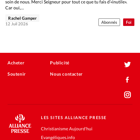
soin de nous. Merci Seigneur pour tout ce que tu fais d’«inutile».
Car oui,…
Rachel Gamper
Abonnés
Foi
12 Juil 2026
Acheter
Publicité
Soutenir
Nous contacter
LES SITES ALLIANCE PRESSE
Christianisme Aujourd'hui
Evangéliques.info