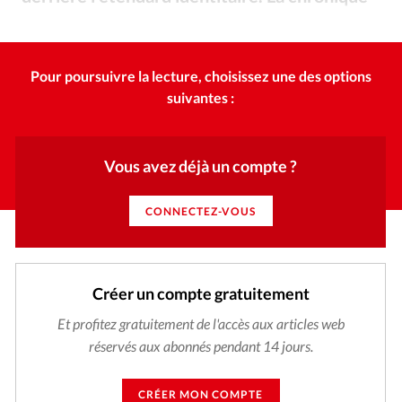
Édition: Internationale
de David Métreau.
Mincult.gov.ua – Wikmedia / DR
©
Devise:
CHF
RUBRIQUES
Pour poursuivre la lecture, choisissez une des options
Tous les articles
Actualité chrétienne
suivantes :
Actualité internationale
Chronique
Culture
Dossier
Eglises
Foi
Génération réveil
Monde
Vous avez déjà un compte ?
Opinions
Publireportage
Relations Aujourd'hui
Société
Tour du monde des Eglises
Trait d'Ixène
CONNECTEZ-VOUS
Vécu
Vie Intérieure
Créer un compte gratuitement
Et profitez gratuitement de l'accès aux articles web
réservés aux abonnés pendant 14 jours.
CRÉER MON COMPTE