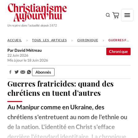
Un repère dans l'actualité depuis 1872
ACCUEIL
TOUS LES ARTICLES
CHRONIQUE
GUERRES FRATRICIDES: QUAND DES CHRÉTIENS EN TUENT D’AUTRES
S'ABONNER
Par
David Métreau
Chronique
22 Juin 2026
Monde
Mis à jour le 18 Juin 2026
Eglises
Abonnés
Partager:
Opinions
Guerres fratricides: quand des
Tous les articles
chrétiens en tuent d’autres
Faire un don
Au Manipur comme en Ukraine, des
Emploi
chrétiens s'entretuent au nom de l'ethnie ou
de la nation. L'identité en Christ s'efface
Se connecter
derrière l'étendard identitaire. La chronique