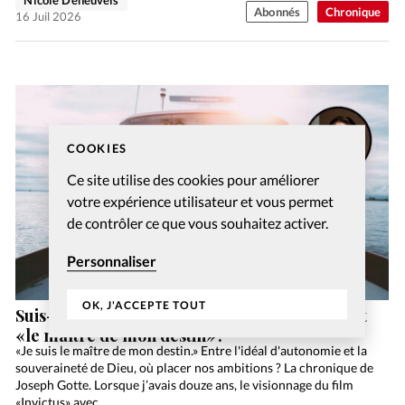
Nicole Deheuvels
Abonnés
Chronique
16 Juil 2026
COOKIES
Ce site utilise des cookies pour améliorer
votre expérience utilisateur et vous permet
de contrôler ce que vous souhaitez activer.
Personnaliser
OK, J'ACCEPTE TOUT
Suis-je vraiment le «capitaine de mon âme» et
«le maître de mon destin»?
«Je suis le maître de mon destin.» Entre l'idéal d'autonomie et la
souveraineté de Dieu, où placer nos ambitions ? La chronique de
Joseph Gotte. Lorsque j’avais douze ans, le visionnage du film
«Invictus» avec…