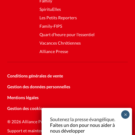
Family
SpirituElles
Les Petits Reporters
Family-FIPS
Quart d'heure pour l'essentiel
Vacances Chrétiennes
Alliance Presse
Conditions générales de vente
Gestion des données personnelles
Mentions légales
Gestion des cookies
Soutenez la presse évangélique.
Faites un don pour nous aider à
®
2026 Alliance Presse
nous développer
Support et maintenance:
Solutions Kläy