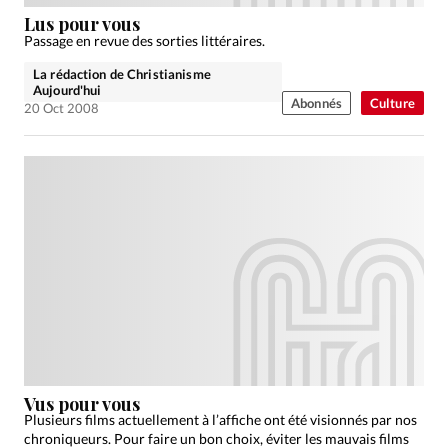
Édition: Internationale
Lus pour vous
Devise:
CHF
Passage en revue des sorties littéraires.
La rédaction de Christianisme
RUBRIQUES
Aujourd'hui
Tous les articles
Actualité chrétienne
Abonnés
Culture
20 Oct 2008
Actualité internationale
Chronique
Culture
Dossier
Eglises
Foi
Génération réveil
Monde
Opinions
Publireportage
Relations Aujourd'hui
Société
Tour du monde des Eglises
Trait d'Ixène
Vécu
Vie Intérieure
Vus pour vous
Plusieurs films actuellement à l’affiche ont été visionnés par nos
chroniqueurs. Pour faire un bon choix, éviter les mauvais films