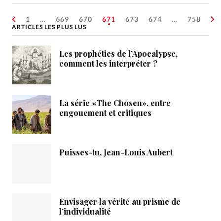
1
…
669
670
671
673
674
…
758
ARTICLES LES PLUS LUS
Les prophéties de l’Apocalypse,
comment les interpréter ?
La série «The Chosen», entre
engouement et critiques
Puisses-tu, Jean-Louis Aubert
Envisager la vérité au prisme de
l’individualité