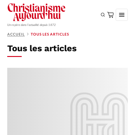
Un repère dans l'actualité depuis 1872
ACCUEIL
TOUS LES ARTICLES
S'ABONNER
Tous les articles
Monde
Eglises
Opinions
Tous les articles
Faire un don
Emploi
Se connecter