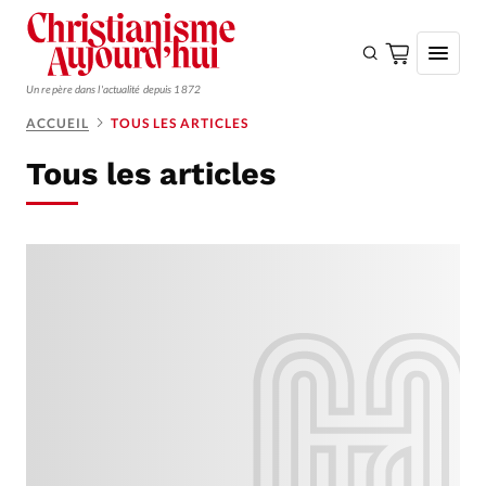
Un repère dans l'actualité depuis 1872
ACCUEIL
TOUS LES ARTICLES
S'ABONNER
Tous les articles
Monde
Eglises
Opinions
Tous les articles
Faire un don
Emploi
Se connecter