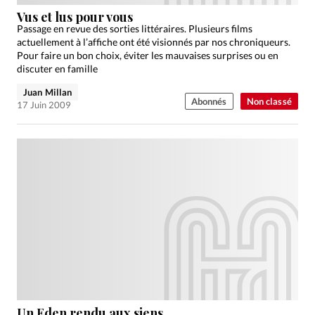
Édition: Internationale
Vus et lus pour vous
Devise:
CHF
Passage en revue des sorties littéraires. Plusieurs films
actuellement à l’affiche ont été visionnés par nos chroniqueurs.
RUBRIQUES
Pour faire un bon choix, éviter les mauvaises surprises ou en
Tous les articles
Actualité chrétienne
discuter en famille
Actualité internationale
Chronique
Culture
Juan Millan
Abonnés
Non classé
17 Juin 2009
Dossier
Eglises
Foi
Génération réveil
Monde
Opinions
Publireportage
Relations Aujourd'hui
Société
Tour du monde des Eglises
Trait d'Ixène
Vécu
Vie Intérieure
Un Eden rendu aux siens