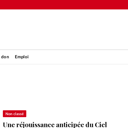
n don
Emploi
Accueil
rétienne
Les abo
nique
Faire u
Non classé
Une réjouissance anticipée du Ciel