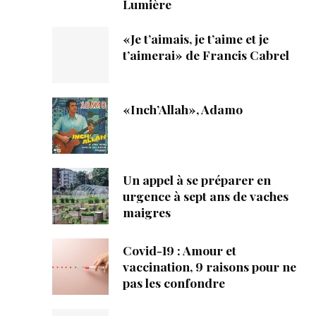
Lumière
«Je t’aimais, je t’aime et je
t’aimerai» de Francis Cabrel
«Inch’Allah», Adamo
Un appel à se préparer en
urgence à sept ans de vaches
maigres
Covid-19 : Amour et
vaccination, 9 raisons pour ne
pas les confondre