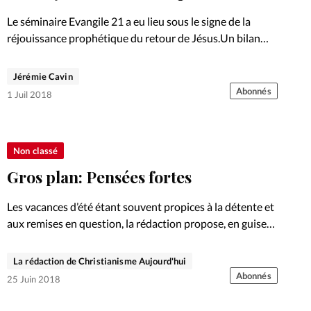
Foi
La bout
Le séminaire Evangile 21 a eu lieu sous le signe de la
À propo
réjouissance prophétique du retour de Jésus.Un bilan
Opinions
positif pour les participants. Reportage.
La réda
Jérémie Cavin
ourd'hui
Abonnés
1 Juil 2018
Mon co
lises
Changem
Non classé
érieure
Gros plan: Pensées fortes
Nous co
Les vacances d’été étant souvent propices à la détente et
aux remises en question, la rédaction propose, en guise
Emploi
de dossier, trois articles ciblés: des pensées fortes sur ce
que Dieu pourrait encore vouloir changer…
La rédaction de Christianisme Aujourd'hui
Abonnés
25 Juin 2018