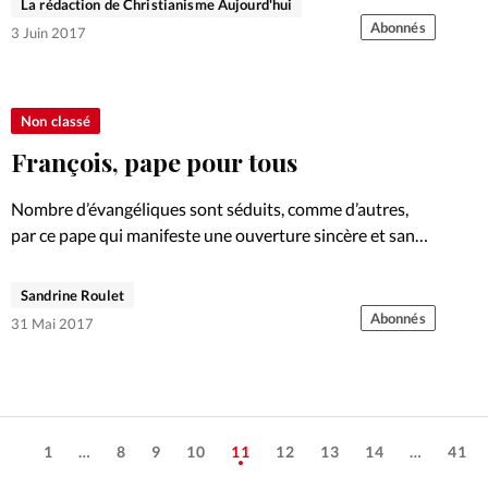
La rédaction de Christianisme Aujourd'hui
Abonnés
3 Juin 2017
Non classé
François, pape pour tous
Nombre d’évangéliques sont séduits, comme d’autres,
par ce pape qui manifeste une ouverture sincère et sans
précédent envers les «frères séparés». Dossier.
Sandrine Roulet
Abonnés
31 Mai 2017
1
…
8
9
10
11
12
13
14
…
41