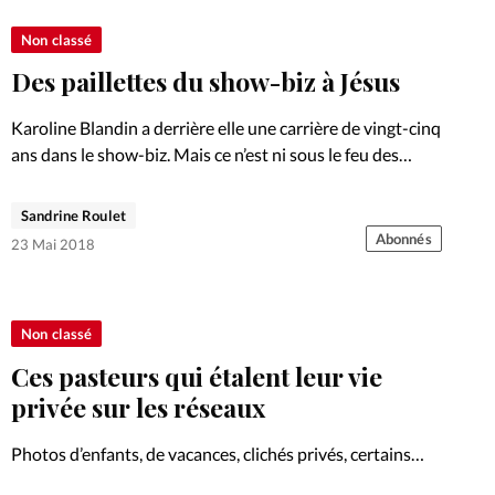
Non classé
Des paillettes du show-biz à Jésus
Karoline Blandin a derrière elle une carrière de vingt-cinq
ans dans le show-biz. Mais ce n’est ni sous le feu des
projecteurs, ni même dans sa pratique du bouddhisme
qu’elle a trouvé la vérité qu’elle…
Sandrine Roulet
Abonnés
23 Mai 2018
Non classé
Ces pasteurs qui étalent leur vie
privée sur les réseaux
Photos d’enfants, de vacances, clichés privés, certains
pasteurs et missionnaires branchés ne se gênent pas de