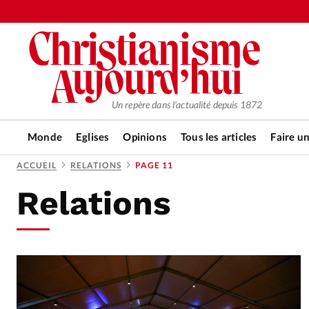
Un repère dans l'actualité depuis 1872
Monde
Eglises
Opinions
Tous les articles
Faire u
ACCUEIL
RELATIONS
PAGE 11
Relations
RUBRIQUES
Tous les articles
Actualité ch
Actualité internationale
Chro