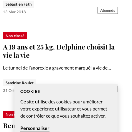
faire usage des réseaux sociaux sans aucun filtre.
Sébastien Fath
Interpellation de l’historien Sébastien Fath.
Abonnés
13 Mar 2018
Non classé
A 19 ans et 25 kg, Delphine choisit la
vie la vie
Le tunnel de l’anorexie a gravement marqué la vie de
Delphine. Sauvée de justesse, elle en témoigne. Portrait
d’une femme reconnaissante.
Sandrine Roulet
Abonnés
31 Oct 2017
COOKIES
Ce site utilise des cookies pour améliorer
votre expérience utilisateur et vous permet
Non classé
de contrôler ce que vous souhaitez activer.
Rends-moi sensible à leur peine
Personnaliser