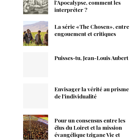
ique
l’Apocalypse, comment les
interpréter ?
s
La série «The Chosen», entre
engouement et critiques
ction
mpte
Puisses-tu, Jean-Louis Aubert
ement d'adresse
ntacter
Envisager la vérité au prisme
de l’individualité
Pour un consensus entre les
élus du Loiret et la mission
évangélique tzigane Vie et