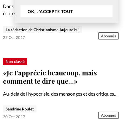
Dans chaque numéro, nous vous proposons une prière
OK, J'ACCEPTE TOUT
écrite, pour élever nos regards vers Dieu.
La rédaction de Christianisme Aujourd'hui
Abonnés
27 Oct 2017
Non classé
«Je t’apprécie beaucoup, mais
comment te dire que…»
Au-delà de l’hypocrisie, des mensonges et des critiques
malsaines, l’être humain recherche des relations vraies,
authentiques. Si l’amour et la vérité faisaient route
Sandrine Roulet
ensemble, juste le temps d’une rencontre? Réflexion.
Abonnés
20 Oct 2017