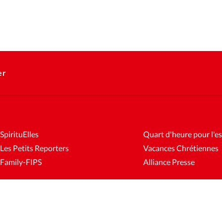
er
SpirituElles
Quart d'heure pour l'es
Les Petits Reporters
Vacances Chrétiennes
Family-FIPS
Alliance Presse
es
Mentions légales
Gestion des cookies