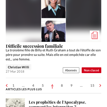
Difficile succession familiale
La troisième fille de Billy et Ruth Graham a tout de l'étoffe de son
père pour prendre sa suite. Mais elle en est empêchée car elle
est... une femme.
Christian Willi
Abonnés
Non classé
27 Mar 2018
1
…
4
5
6
8
9
…
15
ARTICLES LES PLUS LUS
Les prophéties de l’Apocalypse,
comment les interpréter ?