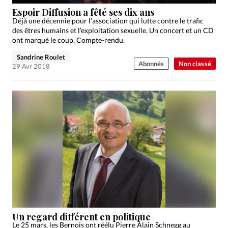
Édition: Internationale
Espoir Diffusion a fêté ses dix ans
Devise:
CHF
Déjà une décennie pour l’association qui lutte contre le trafic
des êtres humains et l’exploitation sexuelle. Un concert et un CD
RUBRIQUES
ont marqué le coup. Compte-rendu.
Tous les articles
Actualité chrétienne
Sandrine Roulet
Abonnés
Non classé
Actualité internationale
Chronique
Culture
29 Avr 2018
Dossier
Eglises
Foi
Génération réveil
Monde
Opinions
Publireportage
Relations Aujourd'hui
Société
Tour du monde des Eglises
Trait d'Ixène
Vécu
Vie Intérieure
Un regard différent en politique
Le 25 mars, les Bernois ont réélu Pierre Alain Schnegg au