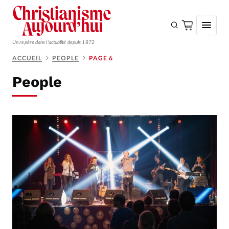
Un repère dans l'actualité depuis 1872
ACCUEIL
PEOPLE
PAGE 6
S'ABONNER
People
Monde
Eglises
Opinions
Tous les articles
Faire un don
Emploi
Se connecter