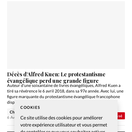
Décès d’Alfred Kuen: Le protestantisme
évangélique perd une grande figure
Auteur d’une soixantaine de livres évangéliques, Alfred Kuen a
tiré sa révérence le 6 avril 2018, dans sa 97e année. Avec lui, une
figure marquante du protestantisme évangélique francophone
disparait: il était l'auteur évangélique francophone…
COOKIES
Christian Willi
Abonnés
Non classé
Ce site utilise des cookies pour améliorer
6 Avr 2018
votre expérience utilisateur et vous permet
de contrôler ce que vous souhaitez activer.