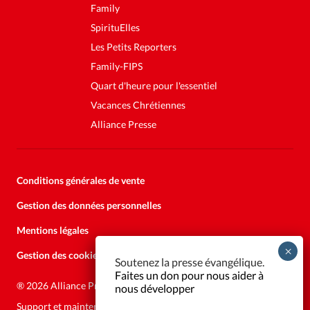
Family
SpirituElles
Les Petits Reporters
Family-FIPS
Quart d'heure pour l'essentiel
Vacances Chrétiennes
Alliance Presse
Conditions générales de vente
Gestion des données personnelles
Mentions légales
Gestion des cookies
Soutenez la presse évangélique.
Faites un don pour nous aider à
®
2026 Alliance Presse
nous développer
Support et maintenance:
Solutions Kläy