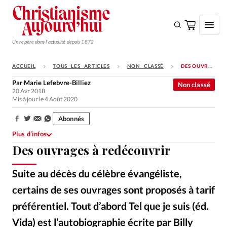
Un repère dans l'actualité depuis 1872
ACCUEIL
TOUS LES ARTICLES
NON CLASSÉ
DES OUVRAGES À REDÉCOUVRIR
S'ABONNER
Par
Marie Lefebvre-Billiez
Non classé
20 Avr 2018
Monde
Mis à jour le 4 Août 2020
Eglises
Abonnés
Partager:
Opinions
Plus d’infos
Des ouvrages à redécouvrir
Tous les articles
Faire un don
Suite au décès du célèbre évangéliste,
Emploi
certains de ses ouvrages sont proposés à tarif
préférentiel. Tout d’abord Tel que je suis (éd.
Se connecter
Vida) est l’autobiographie écrite par Billy