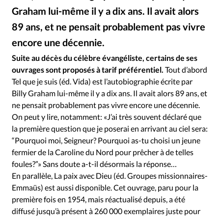
Édition: Internationale
Graham lui-même il y a dix ans. Il avait alors
Devise:
CHF
89 ans, et ne pensait probablement pas vivre
RUBRIQUES
encore une décennie.
DR
©
Tous les articles
Actualité chrétienne
Suite au décès du célèbre évangéliste, certains de ses
Actualité internationale
Chronique
Culture
ouvrages sont proposés à tarif préférentiel.
Tout d’abord
Dossier
Eglises
Foi
Génération réveil
Monde
Tel que je suis (éd. Vida) est l’autobiographie écrite par
Opinions
Publireportage
Relations Aujourd'hui
Billy Graham lui-même il y a dix ans. Il avait alors 89 ans, et
ne pensait probablement pas vivre encore une décennie.
Société
Tour du monde des Eglises
Trait d'Ixène
On peut y lire, notamment: «J’ai très souvent déclaré que
Vécu
Vie Intérieure
la première question que je poserai en arrivant au ciel sera:
“Pourquoi moi, Seigneur? Pourquoi as-tu choisi un jeune
fermier de la Caroline du Nord pour prêcher à de telles
foules?”» Sans doute a-t-il désormais la réponse…
En parallèle, La paix avec Dieu (éd. Groupes missionnaires-
Emmaüs) est aussi disponible. Cet ouvrage, paru pour la
première fois en 1954, mais réactualisé depuis, a été
diffusé jusqu’à présent à 260 000 exemplaires juste pour