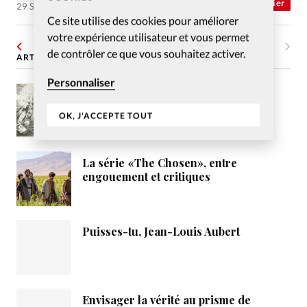
Abonnés
Dossier
29 Sep 2005
Ce site utilise des cookies pour améliorer
votre expérience utilisateur et vous permet
1
…
20
21
22
23
de contrôler ce que vous souhaitez activer.
ARTICLES LES PLUS LUS
Personnaliser
Les prophéties de l’Apocalypse,
comment les interpréter ?
OK, J'ACCEPTE TOUT
La série «The Chosen», entre
engouement et critiques
Puisses-tu, Jean-Louis Aubert
Envisager la vérité au prisme de