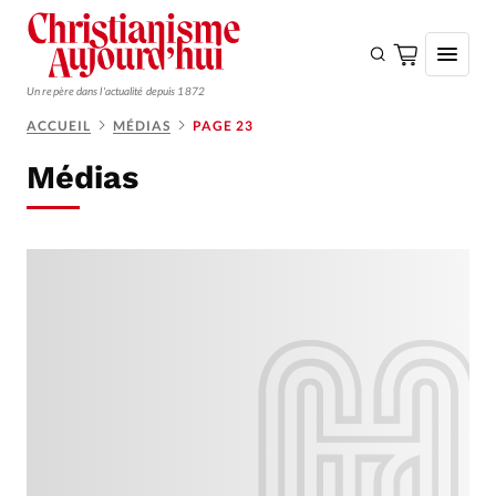
Un repère dans l'actualité depuis 1872
ACCUEIL
MÉDIAS
PAGE 23
S'ABONNER
Médias
Monde
Eglises
Opinions
Tous les articles
Faire un don
Emploi
Se connecter