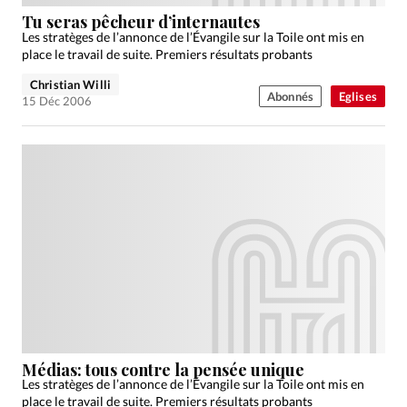
Édition: Internationale
Tu seras pêcheur d’internautes
Devise:
CHF
Les stratèges de l’annonce de l’Évangile sur la Toile ont mis en
place le travail de suite. Premiers résultats probants
RUBRIQUES
Christian Willi
Tous les articles
Actualité chrétienne
Abonnés
Eglises
15 Déc 2006
Actualité internationale
Chronique
Culture
Dossier
Eglises
Foi
Génération réveil
Monde
Opinions
Publireportage
Relations Aujourd'hui
Société
Tour du monde des Eglises
Trait d'Ixène
Vécu
Vie Intérieure
Médias: tous contre la pensée unique
Les stratèges de l’annonce de l’Évangile sur la Toile ont mis en
place le travail de suite. Premiers résultats probants