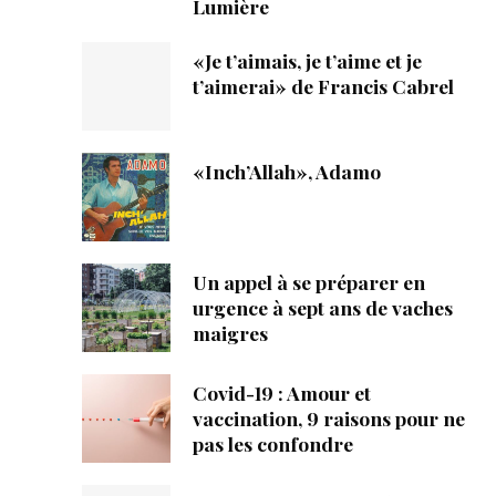
Lumière
«Je t’aimais, je t’aime et je
t’aimerai» de Francis Cabrel
«Inch’Allah», Adamo
Un appel à se préparer en
urgence à sept ans de vaches
maigres
Covid-19 : Amour et
vaccination, 9 raisons pour ne
pas les confondre