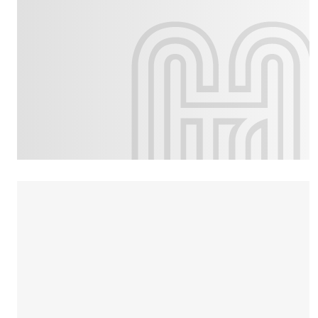
Culture
Dossier
Eglises
Génération réveil
Monde
Publireportage
Relations Auj
Société
Tour du monde des Eg
Trait d'Ixène
Vécu
Vie Int