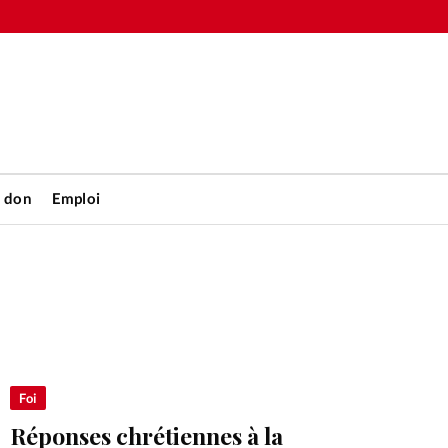
n don
Emploi
Accueil
rétienne
Les abo
nique
Faire u
Foi
Réponses chrétiennes à la