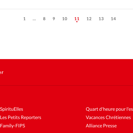
1
…
8
9
10
11
12
13
14
er
SpirituElles
Quart d'heure pour l'es
Les Petits Reporters
Vacances Chrétiennes
Family-FIPS
Alliance Presse