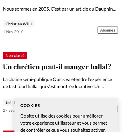
Nous sommes en 2005. C’est par un article du Dauphiné
Libéré que le pasteur Michel Rimbert apprend que le
futur centre islamique doit être construit sur la parcelle
Christian Willi
voisine de celle de l’Eglise évangélique Elim…
Abonnés
1 Nov 2010
Non classé
Un chrétien peut-il manger hallal?
La chaîne semi-publique Quick va étendre l’expérience
de fast food hallal qui s’est montrée lucrative. Un
spécialiste de l’islam appelle les chrétiens à dédramatiser
et à ne pas boycotter ces lieux d’échange et de
Joël Reymond
COOKIES
socialisation
Abonnés
27 Sep 2010
Ce site utilise des cookies pour améliorer
votre expérience utilisateur et vous permet
de contrôler ce que vous souhaitez activer.