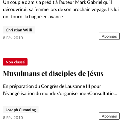
Un couple d’amis a prédit à l’auteur Mark Gabriel qu’il
découvrirait sa femme lors de son prochain voyage. Ils lui
ont fourni la bague en avance.
Christian Willi
Abonnés
8 Fév 2010
Non classé
Musulmans et disciples de Jésus
En préparation du Congrès de Lausanne III pour
l’évangélisation du monde s’organise une «Consultation
internationale»: un vaste forum portant sur les
problématiques auxquelles fait face l’Eglise
Joseph Cumming
contemporaine dans son témoignage en actes et en
Abonnés
8 Fév 2010
parole.…