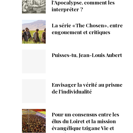
ique
l’Apocalypse, comment les
interpréter ?
s
La série «The Chosen», entre
engouement et critiques
ction
mpte
Puisses-tu, Jean-Louis Aubert
ement d'adresse
ntacter
Envisager la vérité au prisme
de l’individualité
Pour un consensus entre les
élus du Loiret et la mission
évangélique tzigane Vie et