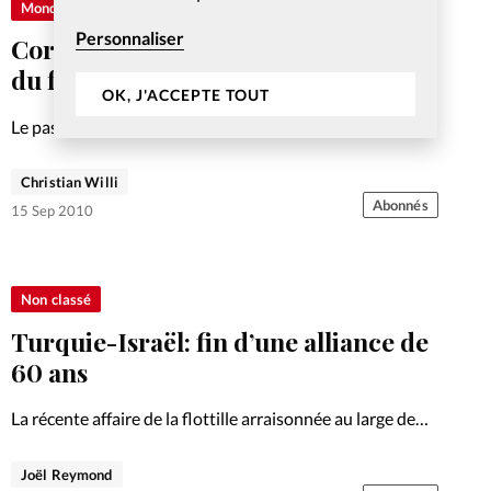
Monde
Personnaliser
Coran pas brûlé: qui sort vainqueur
du feuilleton?
OK, J'ACCEPTE TOUT
Le pasteur extrémiste américain Terry Jones a finalement
renoncé à humilier le livre sacré des musulmans, évitant
une nouvelle «affaire des caricatures». Plusieurs lectures
Christian Willi
de ce fait divers d'actualité sont possibles
Abonnés
15 Sep 2010
Non classé
Turquie-Israël: fin d’une alliance de
60 ans
La récente affaire de la flottille arraisonnée au large de
Gaza consacre une rupture entre les deux pays qui s’est
dessinée ces dernières années
Joël Reymond