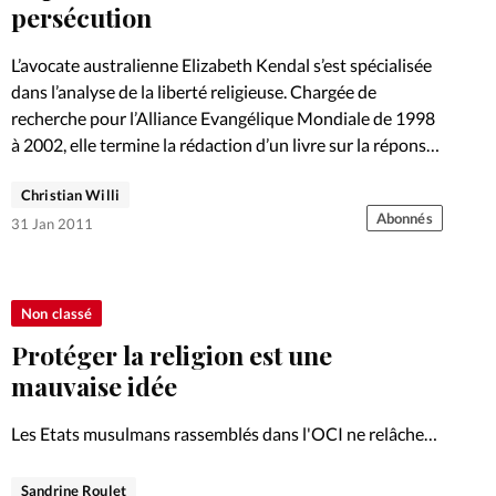
Foi
La bout
persécution
À propo
Opinions
L’avocate australienne Elizabeth Kendal s’est spécialisée
dans l’analyse de la liberté religieuse. Chargée de
La réda
recherche pour l’Alliance Evangélique Mondiale de 1998
ourd'hui
à 2002, elle termine la rédaction d’un livre sur la réponse
des chrétiens à…
Mon co
Christian Willi
lises
Abonnés
31 Jan 2011
Changem
érieure
Nous co
Non classé
Protéger la religion est une
Emploi
mauvaise idée
Les Etats musulmans rassemblés dans l'OCI ne relâchent
pas la pression pour faire adopter à l'ONU des
dispositions condamnant la diffamation des religions.
Sandrine Roulet