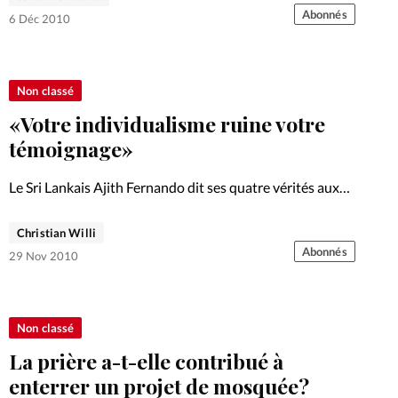
L'ONG Portes Ouvertes, qui défend la liberté religieuse, a
Abonnés
6 Déc 2010
lancé une pétition…
Non classé
«Votre individualisme ruine votre
témoignage»
Le Sri Lankais Ajith Fernando dit ses quatre vérités aux
chrétiens occidentaux
Christian Willi
Abonnés
29 Nov 2010
Non classé
La prière a-t-elle contribué à
enterrer un projet de mosquée?